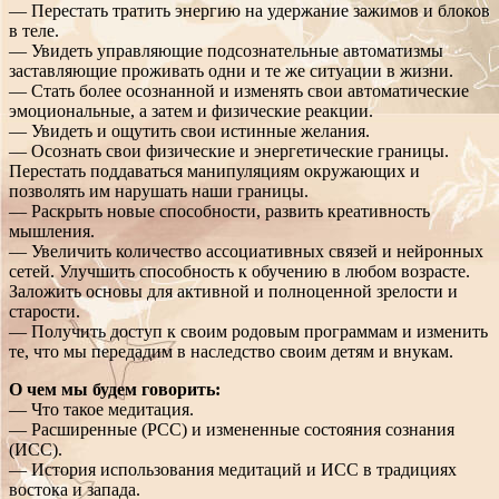
— Перестать тратить энергию на удержание зажимов и блоков
в теле.
— Увидеть управляющие подсознательные автоматизмы
заставляющие проживать одни и те же ситуации в жизни.
— Стать более осознанной и изменять свои автоматические
эмоциональные, а затем и физические реакции.
— Увидеть и ощутить свои истинные желания.
— Осознать свои физические и энергетические границы.
Перестать поддаваться манипуляциям окружающих и
позволять им нарушать наши границы.
— Раскрыть новые способности, развить креативность
мышления.
— Увеличить количество ассоциативных связей и нейронных
сетей. Улучшить способность к обучению в любом возрасте.
Заложить основы для активной и полноценной зрелости и
старости.
— Получить доступ к своим родовым программам и изменить
те, что мы передадим в наследство своим детям и внукам.
О чем мы будем говорить:
— Что такое медитация.
— Расширенные (РСС) и измененные состояния сознания
(ИСС).
— История использования медитаций и ИСС в традициях
востока и запада.