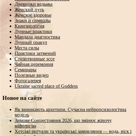
Дневники ведьмы
Женский путь
Женское здоровье
Знаки и символы
Кинезиология
Лунные практики
Мандала диагностика
Лунный оракул
Места силы
Практики затмений
Стихотворные эссе
Чайная церемония
Семинары
Полезные видео
Фотогалерея
Ukraine sacred place of Goddess
Новое на сайте
Як виникають архетипи. Сучасна нейропсихологічна
модель
Зимове Сонцестояння 2026, що змінює жіночу
міфологію
Хетські ритуали та українські замовляння — вода, віск і