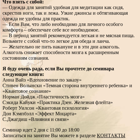
Что взять с собой:
— Одежда для занятий удобная для медитации как сидя,
скрестив ноги, так и лежа. Узкие джинсы и обтягивающая
одежда не удобны для практик.
— Если Вам, что либо необходимо для личного особого
комфорта – обеспечьте себе все необходимое.
— В период занятий рекомендуется легкая и не мясная пища.
Возьмите с собой что-то легкое для обеда и ланча.
— Желательно не пить накануне и в эти дни алкоголь.
Алкоголь снижает способности мозга к расширенным
состояниям сознания.
Я буду очень рада, если Вы прочтете до семинара
следующие книги:
Анна Вайз «Вдохновение по заказу»
Стивен Волынски «Темная сторона внутреннего ребенка» и
«Квантовое сознание»
Норман Дойдж «Пластичность мозга»
Сэкида Кайуки «Практика Дзен. Железная флейта»
Роберт Уилсон «Квантовая психология»
Дон Кэмпбэлл «Эффект Моцарта»
С.Джагдиш «Влияния и связи»
Семинар идет 2 дня с 11:00 до 18:00
Записаться на занятие Вы можете в разделе
КОНТАКТЫ