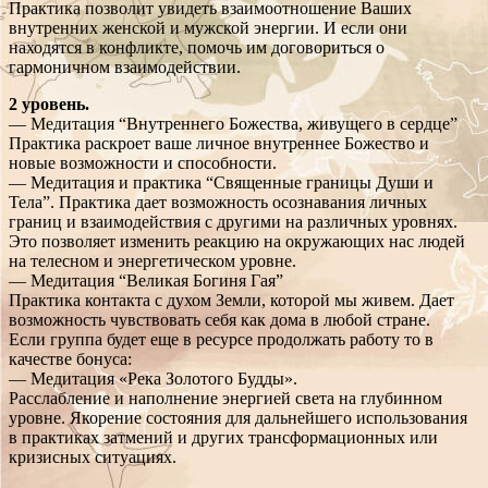
Практика позволит увидеть взаимоотношение Ваших
внутренних женской и мужской энергии. И если они
находятся в конфликте, помочь им договориться о
гармоничном взаимодействии.
2 уровень.
— Медитация “Внутреннего Божества, живущего в сердце”
Практика раскроет ваше личное внутреннее Божество и
новые возможности и способности.
— Медитация и практика “Священные границы Души и
Тела”. Практика дает возможность осознавания личных
границ и взаимодействия с другими на различных уровнях.
Это позволяет изменить реакцию на окружающих нас людей
на телесном и энергетическом уровне.
— Медитация “Великая Богиня Гая”
Практика контакта с духом Земли, которой мы живем. Дает
возможность чувствовать себя как дома в любой стране.
Если группа будет еще в ресурсе продолжать работу то в
качестве бонуса:
— Медитация «Река Золотого Будды».
Расслабление и наполнение энергией света на глубинном
уровне. Якорение состояния для дальнейшего использования
в практиках затмений и других трансформационных или
кризисных ситуациях.