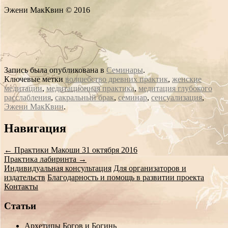
Эжени МакКвин © 2016
Запись была опубликована в
Семинары
.
Ключевые метки
волшебство древних практик
,
женские
медитации
,
медитационная практика
,
медитация глубокого
расслабления
,
сакральный брак
,
семинар
,
сенсуализация
,
Эжени МакКвин
.
Сообщение
Навигация
навигации
←
Практики Макоши 31 октября 2016
Практика лабиринта
→
Индивидуальная консультация
Для организаторов и
издательств
Благодарность и помощь в развитии проекта
Контакты
Статьи
Архетипы Богов и Богинь