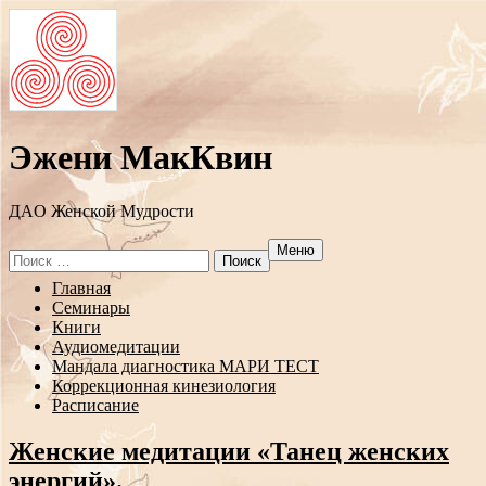
Эжени МакКвин
ДAO Женской Мудрости
Меню
Search
for:
Перейти
Главная
к
Семинары
содержанию
Книги
Аудиомедитации
Мандала диагностика МАРИ ТЕСТ
Коррекционная кинезиология
Расписание
Женские медитации «Танец женских
энергий».