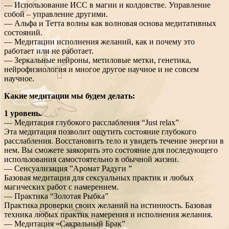
— Использование ИСС в магии и колдовстве. Управление
собой – управление другими.
— Альфа и Тетта волны как волновая основа медитативных
состояний.
— Медитации исполнения желаний, как и почему это
работает или не работает.
— Зеркальные нейроны, метиловые метки, генетика,
нейрофизиология и многое другое научное и не совсем
научное.
Какие медитации мы будем делать:
1 уровень.
— Медитация глубокого расслабления “Just relax”
Эта медитация позволит ощутить состояние глубокого
расслабления. Восстановить тело и увидеть течение энергии в
нем. Вы сможете заякорить это состояние для последующего
использования самостоятельно в обычной жизни.
— Сенсуализация ”Аромат Радуги ”
Базовая медитация для сексуальных практик и любых
магических работ с намерением.
— Практика “Золотая Рыбка”
Практика проверки своих желаний на истинность. Базовая
техника любых практик намерения и исполнения желания.
— Медитация «Сакральный Брак”