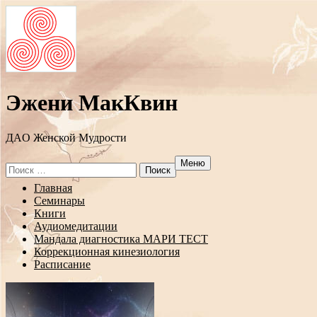
Эжени МакКвин
ДAO Женской Мудрости
Меню
Search
for:
Перейти
Главная
к
Семинары
содержанию
Книги
Аудиомедитации
Мандала диагностика МАРИ ТЕСТ
Коррекционная кинезиология
Расписание