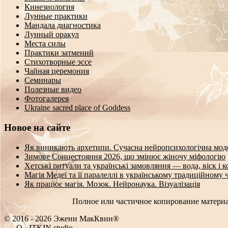
Кинезиология
Лунные практики
Мандала диагностика
Лунный оракул
Места силы
Практики затмений
Стихотворные эссе
Чайная церемония
Семинары
Полезные видео
Фотогалерея
Ukraine sacred place of Goddess
Новое на сайте
Як виникають архетипи. Сучасна нейропсихологічна мод
Зимове Сонцестояння 2026, що змінює жіночу міфологію
Хетські ритуали та українські замовляння — вода, віск і 
Магія Медеї та її паралеллі в українському традиційному 
Як працює магія. Мозок. Нейронаука. Візуалізація
Полное или частичное копирование материа
© 2016 - 2026 Эжени МакКвин®
SEO
-
ITKIN.studio