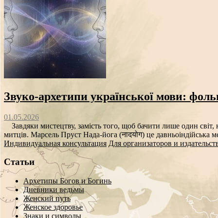
Звуко‑архетипи української мови: фоль
01.05.2026
Завдяки мистецтву, замість того, щоб бачити лише один світ, н
митців. Марсель Пруст Нада-йога (नादयोग) це давньоіндійська ме
Индивидуальная консультация
Для организаторов и издательст
Статьи
Архетипы Богов и Богинь
Дневники ведьмы
Женский путь
Женское здоровье
Знаки и символы