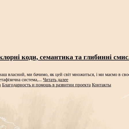
клорні коди, семантика та глибинні сми
аш власний, ми бачимо, як цей світ множиться, і ми маємо в своє
тафізична система,...
Читать далее
в
Благодарность и помощь в развитии проекта
Контакты