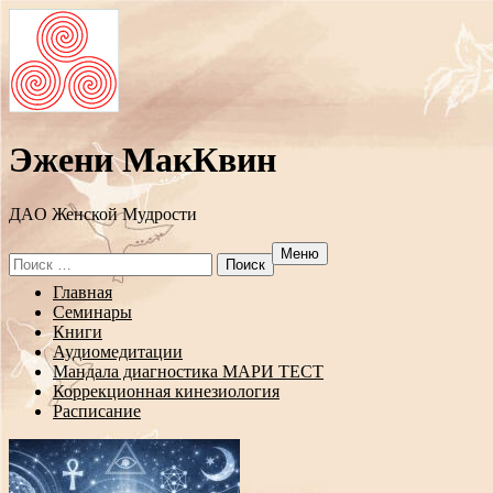
Эжени МакКвин
ДAO Женской Мудрости
Меню
Search
for:
Перейти
Главная
к
Семинары
содержанию
Книги
Аудиомедитации
Мандала диагностика МАРИ ТЕСТ
Коррекционная кинезиология
Расписание