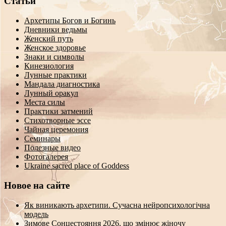
Статьи
Архетипы Богов и Богинь
Дневники ведьмы
Женский путь
Женское здоровье
Знаки и символы
Кинезиология
Лунные практики
Мандала диагностика
Лунный оракул
Места силы
Практики затмений
Стихотворные эссе
Чайная церемония
Семинары
Полезные видео
Фотогалерея
Ukraine sacred place of Goddess
Новое на сайте
Як виникають архетипи. Сучасна нейропсихологічна
модель
Зимове Сонцестояння 2026, що змінює жіночу