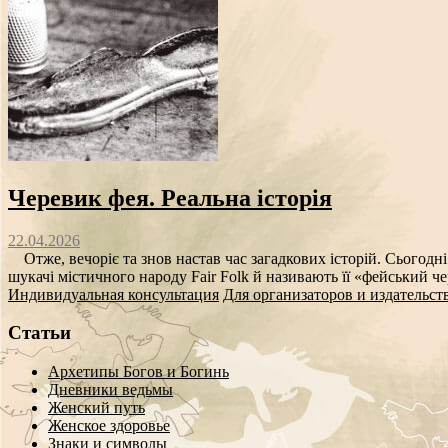
Черевик фея. Реальна історія
22.04.2026
Отже, вечоріє та знов настав час загадкових історій. Сьогодн
шукачі містичного народу Fair Folk й називають її «фейський че
Индивидуальная консультация
Для организаторов и издательст
Статьи
Архетипы Богов и Богинь
Дневники ведьмы
Женский путь
Женское здоровье
Знаки и символы