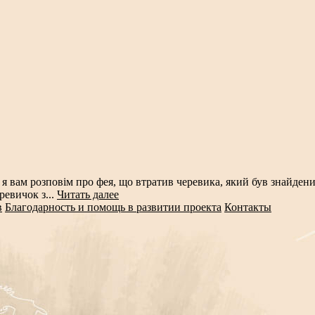
і я вам розповім про фея, що втратив черевика, який був знайде
ревичок з...
Читать далее
в
Благодарность и помощь в развитии проекта
Контакты