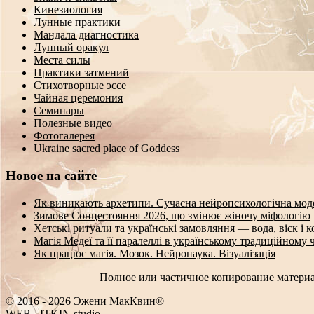
Кинезиология
Лунные практики
Мандала диагностика
Лунный оракул
Места силы
Практики затмений
Стихотворные эссе
Чайная церемония
Семинары
Полезные видео
Фотогалерея
Ukraine sacred place of Goddess
Новое на сайте
Як виникають архетипи. Сучасна нейропсихологічна мод
Зимове Сонцестояння 2026, що змінює жіночу міфологію
Хетські ритуали та українські замовляння — вода, віск і 
Магія Медеї та її паралеллі в українському традиційному 
Як працює магія. Мозок. Нейронаука. Візуалізація
Полное или частичное копирование материа
© 2016 - 2026 Эжени МакКвин®
WEB
-
ITKIN.studio