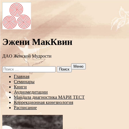
Эжени МакКвин
ДAO Женской Мудрости
Меню
Search
for:
Перейти
Главная
к
Семинары
содержанию
Книги
Аудиомедитации
Мандала диагностика МАРИ ТЕСТ
Коррекционная кинезиология
Расписание