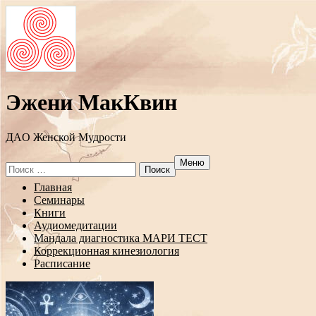
Эжени МакКвин
ДAO Женской Мудрости
Меню
Search
for:
Перейти
Главная
к
Семинары
содержанию
Книги
Аудиомедитации
Мандала диагностика МАРИ ТЕСТ
Коррекционная кинезиология
Расписание