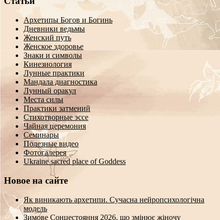
Статьи
Архетипы Богов и Богинь
Дневники ведьмы
Женский путь
Женское здоровье
Знаки и символы
Кинезиология
Лунные практики
Мандала диагностика
Лунный оракул
Места силы
Практики затмений
Стихотворные эссе
Чайная церемония
Семинары
Полезные видео
Фотогалерея
Ukraine sacred place of Goddess
Новое на сайте
Як виникають архетипи. Сучасна нейропсихологічна
модель
Зимове Сонцестояння 2026, що змінює жіночу