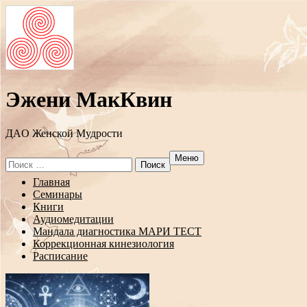
Эжени МакКвин
ДAO Женской Мудрости
Меню
Search
for:
Перейти
Главная
к
Семинары
содержанию
Книги
Аудиомедитации
Мандала диагностика МАРИ ТЕСТ
Коррекционная кинезиология
Расписание