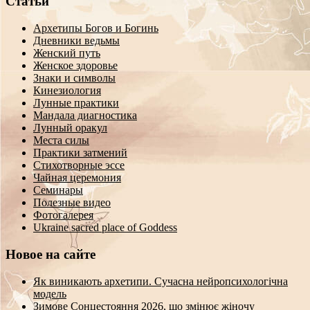
Статьи
Архетипы Богов и Богинь
Дневники ведьмы
Женский путь
Женское здоровье
Знаки и символы
Кинезиология
Лунные практики
Мандала диагностика
Лунный оракул
Места силы
Практики затмений
Стихотворные эссе
Чайная церемония
Семинары
Полезные видео
Фотогалерея
Ukraine sacred place of Goddess
Новое на сайте
Як виникають архетипи. Сучасна нейропсихологічна
модель
Зимове Сонцестояння 2026, що змінює жіночу