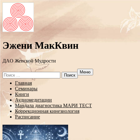
Эжени МакКвин
ДAO Женской Мудрости
Меню
Search
for:
Перейти
Главная
к
Семинары
содержанию
Книги
Аудиомедитации
Мандала диагностика МАРИ ТЕСТ
Коррекционная кинезиология
Расписание