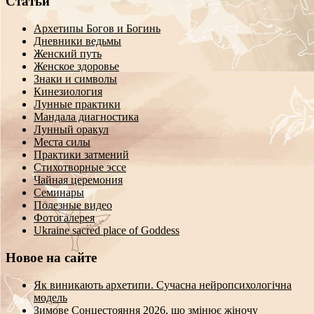
Статьи
Архетипы Богов и Богинь
Дневники ведьмы
Женский путь
Женское здоровье
Знаки и символы
Кинезиология
Лунные практики
Мандала диагностика
Лунный оракул
Места силы
Практики затмений
Стихотворные эссе
Чайная церемония
Семинары
Полезные видео
Фотогалерея
Ukraine sacred place of Goddess
Новое на сайте
Як виникають архетипи. Сучасна нейропсихологічна
модель
Зимове Сонцестояння 2026, що змінює жіночу