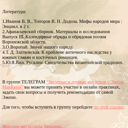
Литература:
1.Иванов В. В., Топоров В. Н. Додола. Мифы народов мира :
Энцикл. в 2 т.
2.Афанасьевский сборник. Материалы и исследования
Выпуск III. Календарные обряды и обрядовая поэзия
Воронежской области.
3.О.Воропай. Звичаі нашого народу.
4.Т. Д. Златковская
.
К проблеме античного наследства у
южных славян и восточных романцев.
5.Ю.Я.Вин. Русалии. Свидетельства византийской традиции.
В группе ТЕЛЕГРАМ
“Звездные и лунные мистерии с Эжени
МакКвин”
вы можете принять участие в онлайн практиках,
задать свои вопросы и получить рекомендации от самой
Эжени.
Для того, чтобы вступить в группу перейдите
по этой ссылке
.
Женские места силы Украины.