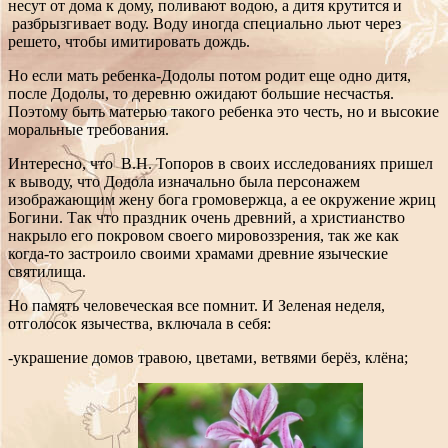
несут от дома к дому, поливают водою, а дитя крутится и
разбрызгивает воду. Воду иногда специально льют через
решето, чтобы имитировать дождь.
Но если мать ребенка-Додолы потом родит еще одно дитя,
после Додолы, то деревню ожидают большие несчастья.
Поэтому быть матерью такого ребенка это честь, но и высокие
моральные требования.
Интересно, что В.Н. Топоров в своих исследованиях пришел
к выводу, что Додола изначально была персонажем
изображающим жену бога громовержца, а ее окружение жриц
Богини. Так что праздник очень древний, а христианство
накрыло его покровом своего мировоззрения, так же как
когда-то застроило своими храмами древние языческие
святилища.
Но память человеческая все помнит. И Зеленая неделя,
отголосок язычества, включала в себя:
-украшение домов травою, цветами, ветвями берёз, клёна;