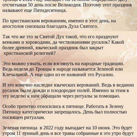
отсчитывая 50 день после Великодня. Поэтому этот праздник
называют еще Пятидесятница.
По христианским верованиям, именно в этот день, на
апостолов снизошла благодать Духа Святого.
Так что же это за Святой Дух такой, что его празднуют
венками и хороводами, да чествованиями русалок? Какой
более древний, языческий праздник был закрыт
христианской религией?
Это можно узнать, если взглянуть на народные традиции.
Ведь неделя до Троицы в народе называется Зеленой или
Клечальной. А еще одно из ее названий это Русалии.
И это конечно наследие языческих верований. Ведь в ведании
русалок были дожди и плодородие полей. Именно за этим в
эту неделю к ним обращали через ритуалы за помощью.
Особо трепетно относились к пятнице. Работать в Зелену
Пятницу категорически запрещалось. День был полностью
посвящен ритуалам.
Зеленая пятница в 2022 году выпадает на 10 июня. Это будет
утром 11 лунный день и все травы собранные в это утро будут