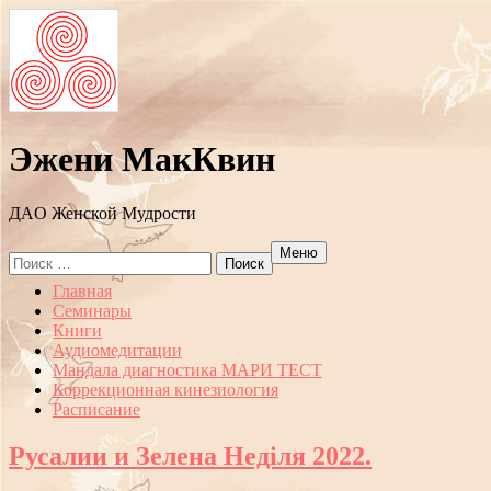
Эжени МакКвин
ДAO Женской Мудрости
Меню
Search
for:
Перейти
Главная
к
Семинары
содержанию
Книги
Аудиомедитации
Мандала диагностика МАРИ ТЕСТ
Коррекционная кинезиология
Расписание
Русалии и Зелена Неділя 2022.