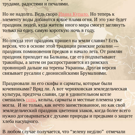
трудами, радостями и печалями.
Но не надолго. Ведь скоро
Ивана Купало.
Но теперь к
элементу воды добавится яркое пламя огня. И это уже будет
праздник людей, куда жители иного мира смогут заглянуть
только на одну, самую короткую ночь в году.
Но откуда этот праздник пришел на земли славян? Есть
версия, что в основе этой традиции римские розалии —
праздник поминовения предков и начало лета. От римлян
праздник приходит на Балканы, где его подхватывают
тракийцы, а затем он распространяется из римских
провинций дальше на терены Украины. Другая версия
связывает русалии с дионисийскими Брумалиями.
Праздновали ли его скифы и сарматы, которые были
кочевниками? Вряд ли. А вот черняховская земледельческая
культура, предтеча славян, где в удивительном котле
смешались
готы
, кельты, сарматы и местные племена уже
могла. И не только, как нечто заимствованное, но как свой
земледельческий праздник цветения злаков, когда более всего
нужно договариваться с духами природы и предками о защите
хлеба насущного.
В любом случае получается, что “зелену неділю” отмечали