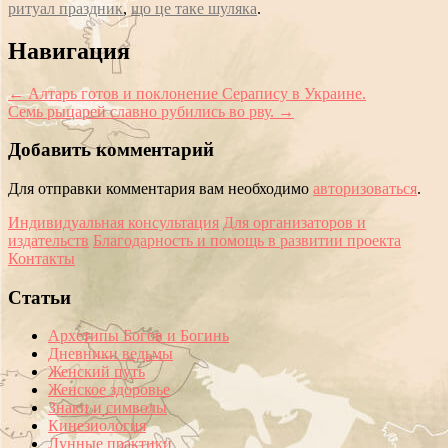
ритуал праздник
,
що це таке шуляка
.
Сообщение
Навигация
навигации
←
Алтарь готов и поклонение Серапису в Украине.
Семь рыцарей славно рубились во рву.
→
Добавить комментарий
Для отправки комментария вам необходимо
авторизоваться
.
Индивидуальная консультация
Для организаторов и
издательств
Благодарность и помощь в развитии проекта
Контакты
Статьи
Архетипы Богов и Богинь
Дневники ведьмы
Женский путь
Женское здоровье
Знаки и символы
Кинезиология
Лунные практики