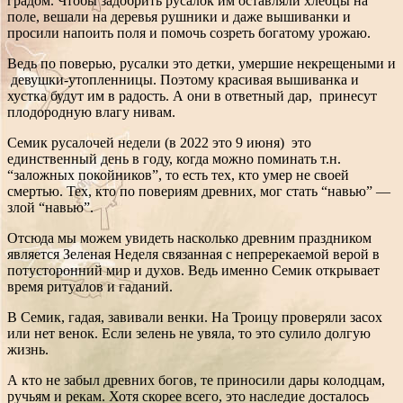
градом. Чтобы задобрить русалок им оставляли хлебцы на
поле, вешали на деревья рушники и даже вышиванки и
просили напоить поля и помочь созреть богатому урожаю.
Ведь по поверью, русалки это детки, умершие некрещеными и
девушки-утопленницы. Поэтому красивая вышиванка и
хустка будут им в радость. А они в ответный дар, принесут
плодородную влагу нивам.
Семик русалочей недели (в 2022 это 9 июня) это
единственный день в году, когда можно поминать т.н.
“заложных покойников”, то есть тех, кто умер не своей
смертью. Тех, кто по повериям древних, мог стать “навью” —
злой “навью”.
Отсюда мы можем увидеть насколько древним праздником
является Зеленая Неделя связанная с непререкаемой верой в
потусторонний мир и духов. Ведь именно Семик открывает
время ритуалов и гаданий.
В Семик, гадая, завивали венки. На Троицу проверяли засох
или нет венок. Если зелень не увяла, то это сулило долгую
жизнь.
А кто не забыл древних богов, те приносили дары колодцам,
ручьям и рекам. Хотя скорее всего, это наследие досталось