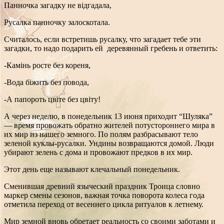
Панночка загадку не відгадала,
Русалка панночку залоскотала.
Считалось, если встретишь русалку, что загадает тебе эти
загадки, то надо подарить ей деревянный гребень и ответить:
-Камінь росте без кореня,
-Вода біжить без повода,
-А папороть цвіте без цвіту!
А через неделю, в понедельник 13 июня приходит “Шуляка”
— время провожать обратно жителей потустороннего мира в
их мир из нашего земного. По полям разбрасывают тело
зеленой куклы-русалки. Ундины возвращаются домой. Люди
убирают зелень с дома и провожают предков в их мир.
Этот день еще называют клечальный понедельник.
Сменившая древний языческий праздник Троица словно
маркер смены сезонов, важная точка поворота колеса года
отметила переход от весеннего цикла ритуалов к летнему.
Мир земной вновь обретает реальность со своими заботами и