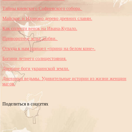
Тайны киевского Софиевского собора.
Майское и Иваново дерево древних славян.
Как сплести венок на Ивана-Купало.
Приворотное зелье любви.
Откуда к нам пришел «принц на белом коне».
Богини летнего солнцестояния.
Древние боги украинской земли.
Дневники ведьмы. Удивительные истории из жизни женщин
магов.
Поделиться в соцсетях