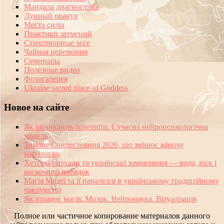
Мандала диагностика
Лунный оракул
Места силы
Практики затмений
Стихотворные эссе
Чайная церемония
Семинары
Полезные видео
Фотогалерея
Ukraine sacred place of Goddess
Новое на сайте
Як виникають архетипи. Сучасна нейропсихологічна
модель
Зимове Сонцестояння 2026, що змінює жіночу
міфологію
Хетські ритуали та українські замовляння — вода, віск і
космічний порядок
Магія Медеї та її паралеллі в українському традиційному
чаклунстві
Як працює магія. Мозок. Нейронаука. Візуалізація
Полное или частичное копирование материалов данного