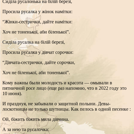
Сиділа русалонька на білій березі,
Просила русалка у жінок намітки:
“Жінки-сестрички, дайте намітки:
Хоч не тоненької, аби біленької”.
Сиділа русалка на білій березі,
Просила русалка у дівчат сорочки:
“Дівчата-сестрички, дайте сорочки,
Хоч не біленької, аби тоненької”.
Кому важны были молодость и красота — омывали в
пятничной росе лицо (еще раз напомню, что в 2022 году это
10 июня).
И празднуя, не забывали о защитной полыни. Девы-
лоскотницы не только шутницы. Как пелось в одной песенке :
Ой, біжить біжить мила дівчина.
А за нею та русалочка: