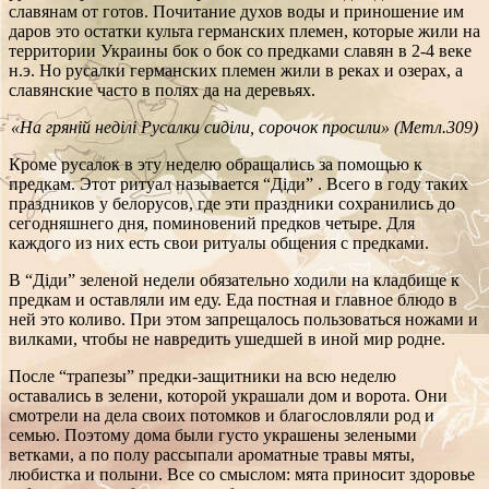
славянам от готов. Почитание духов воды и приношение им
даров это остатки культа германских племен, которые жили на
территории Украины бок о бок со предками славян в 2-4 веке
н.э. Но русалки германских племен жили в реках и озерах, а
славянские часто в полях да на деревьях.
«На гряній неділі Русалки сиділи, сорочок просили» (Метл.309)
Кроме русалок в эту неделю обращались за помощью к
предкам. Этот ритуал называется “Діди” . Всего в году таких
праздников у белорусов, где эти праздники сохранились до
сегодняшнего дня, поминовений предков четыре. Для
каждого из них есть свои ритуалы общения с предками.
В “Діди” зеленой недели обязательно ходили на кладбище к
предкам и оставляли им еду. Еда постная и главное блюдо в
ней это коливо. При этом запрещалось пользоваться ножами и
вилками, чтобы не навредить ушедшей в иной мир родне.
После “трапезы” предки-защитники на всю неделю
оставались в зелени, которой украшали дом и ворота. Они
смотрели на дела своих потомков и благословляли род и
семью. Поэтому дома были густо украшены зелеными
ветками, а по полу рассыпали ароматные травы мяты,
любистка и полыни. Все со смыслом: мята приносит здоровье