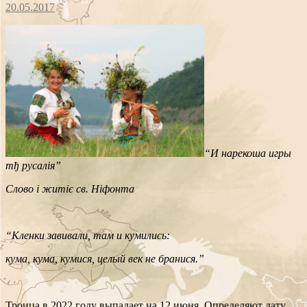
20.05.2017
“И нарекоша игры
тђ русалія”
Слово і житіє св. Ніфонта
“Кленки завивали, там и кумились:
кума, кума, кумися, целый век не бранися.”
Троица в 2022 году выпадает на 12 июня. Определяют дату