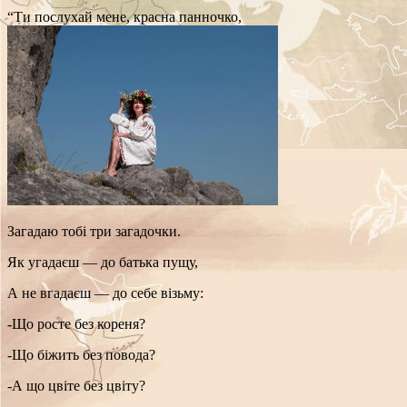
“Ти послухай мене, красна панночко,
Загадаю тобі три загадочки.
Як угадаєш — до батька пущу,
А не вгадаєш — до себе візьму:
-Що росте без кореня?
-Що біжить без повода?
-А що цвіте без цвіту?