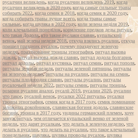
русалчин великдень
,
когда русалчин великдень 2019
,
когда
русалчин великдень в 2020 году
,
когда самые сильные травы
собирать 2022
,
когда семик в 2018
,
когда семик в 2020 году
,
когда собирать травы лучше всего
,
когда травы самые
сильные
,
когда шуляка в 2022 году
,
коли зелена неділя 2019
,
коли клечальний понеділок
,
кормление предков деды ритуал
,
кто такая Додола
,
кто такие руслаки славян
,
купальский
венок
,
май зелена неделя 2018
,
откуда взялись русалии
,
откуда
пришел праздник русалок
,
почему празднуют зеленую
неделю
,
празднование троицы этнография
,
ритуал вызова
дождя
,
ритуал вызова дождя славян
,
ритуал додола болгария
,
ритуал додолы
,
ритуал кустянка
,
ритуал семик
,
ритуал тополя
,
ритуалы зеленая неделя
,
ритуалы зеленой пятницы
,
ритуалы
на зеленую неделю
,
ритуалы на русалии
,
ритуалы на семик
,
ритуалы плодородия славян
,
ритуалы русалии
,
ритуалы
русалочьей недели 2022
,
ритуалы семик
,
ритуалы троицы
,
розарии русалии аналог
,
русаліі 2019
,
русалии 2020
,
русалии
что такое
,
русалий венок
,
русалки 2022 ритуалы
,
русалки
троица этнография
,
семик когда в 2017 году
,
семик поминание
заложных покойников
,
славянская богиня додола
,
славянские
богини
,
троица в 2017 году
,
ундины германский племен
,
хочу
замуж ритуал
,
чем отличается купальский венко от зеленой
недели
,
что дарят русалкам
,
что делать в зеленую неделю
,
что
делать в русалии
,
что делать на русалии
,
что такое клечальный
понедельник
,
шауляка
,
шуляка проводы русалок
,
шуляка