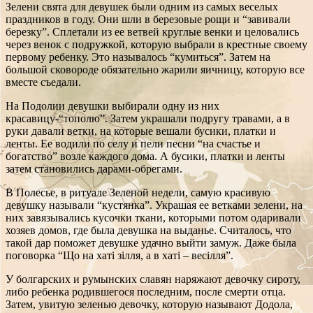
Зелени свята для девушек были одним из самых веселых
праздников в году. Они шли в березовые рощи и “завивали
березку”. Сплетали из ее ветвей круглые венки и целовались
через венок с подружкой, которую выбрали в крестные своему
первому ребенку. Это называлось “кумиться”. Затем на
большой сковороде обязательно жарили яичницу, которую все
вместе съедали.
На Подолии девушки выбирали одну из них
красавицу-“тополю”. Затем украшали подругу травами, а в
руки давали ветки, на которые вешали бусики, платки и
ленты. Ее водили по селу и пели песни “на счастье и
богатство” возле каждого дома. А бусики, платки и ленты
затем становились дарами-обрегами.
В Полесье, в ритуале Зеленой недели, самую красивую
девушку называли “кустянка”. Украшая ее ветками зелени, на
них завязывались кусочки ткани, которыми потом одаривали
хозяев домов, где была девушка на выданье. Считалось, что
такой дар поможет девушке удачно выйти замуж. Даже была
поговорка “Що на хаті зілля, а в хаті – весілля”.
У болгарских и румынских славян наряжают девочку сироту,
либо ребенка родившегося последним, после смерти отца.
Затем, увитую зеленью девочку, которую называют Додола,