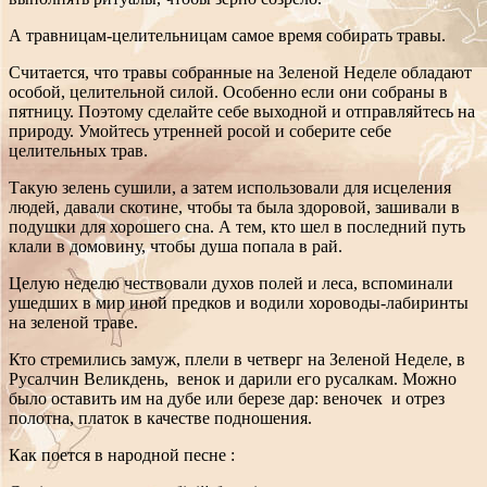
А травницам-целительницам самое время собирать травы.
Считается, что травы собранные на Зеленой Неделе обладают
особой, целительной силой. Особенно если они собраны в
пятницу.
Поэтому сделайте себе выходной и отправляйтесь на
природу. Умойтесь утренней росой и соберите себе
целительных трав.
Такую зелень сушили, а затем использовали для исцеления
людей, давали скотине, чтобы та была здоровой, зашивали в
подушки для хорошего сна. А тем, кто шел в последний путь
клали в домовину, чтобы душа попала в рай.
Целую неделю чествовали духов полей и леса, вспоминали
ушедших в мир иной предков и водили хороводы-лабиринты
на зеленой траве.
Кто стремились замуж, плели в четверг на Зеленой Неделе, в
Русалчин Великдень, венок и дарили его русалкам. Можно
было оставить им на дубе или березе дар: веночек и отрез
полотна, платок в качестве подношения.
Как поется в народной песне :