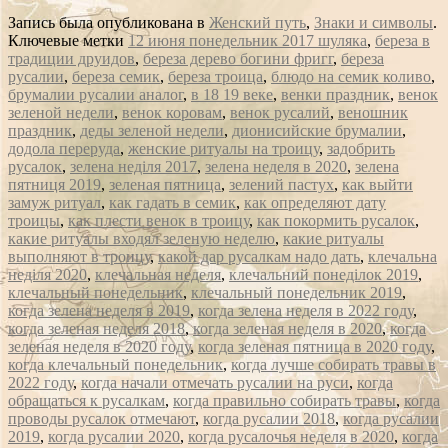
Запись была опубликована в
Женский путь
,
Знаки и символы
.
Ключевые метки
12 июня понедельник 2017 шуляка
,
береза в
традиции друидов
,
береза дерево богини фригг
,
береза
русалии
,
береза семик
,
береза троица
,
блюдо на семик коливо
,
брумалии русалии аналог
,
в 18 19 веке
,
венки праздник
,
венок
зеленой недели
,
венок коровам
,
венок русалий
,
веношник
праздник
,
деды зеленой недели
,
дионисийские брумалии
,
додола переруда
,
женские ритуалы на троицу
,
задобрить
русалок
,
зелена неділя 2017
,
зелена неделя в 2020
,
зелена
пятниця 2019
,
зеленая пятница
,
зелений пастух
,
как выйти
замуж ритуал
,
как гадать в семик
,
как определяют дату
троицы
,
как плести венок в троицу
,
как покормить русалок
,
какие ритуалы входял зеленую неделю
,
какие ритуалы
выполняют в троицу
,
какой дар русалкам надо дать
,
клечальна
неділя 2020
,
клечальная неделя
,
клечальний понеділок 2019
,
клечальный понедельник
,
клечальный понедельник 2019
,
когда зелена неделя в 2019
,
когда зелена неделя в 2022 году
,
когда зеленая неделя 2018
,
когда зеленая неделя в 2020
,
когда
зеленая неделя в 2020 году
,
когда зеленая пятница в 2020 году
,
когда клечальный понедельник
,
когда лучше собирать травы в
2022 году
,
когда начали отмечать русалии на руси
,
когда
обращаться к русалкам
,
когда правильно собирать травы
,
когда
проводы русалок отмечают
,
когда русалии 2018
,
когда русалии
2019
,
когда русалии 2020
,
когда русалочья неделя в 2020
,
когда