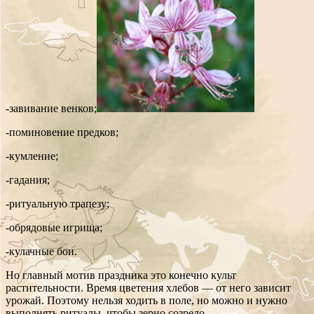
-завивание венков;
-поминовение предков;
-кумление;
-гадания;
-ритуальную трапезу;
-обрядовые игрища;
-кулачные бои.
Но главный мотив праздника это конечно культ
растительности. Время цветения хлебов — от него зависит
урожай. Поэтому нельзя ходить в поле, но можно и нужно
выполнять ритуалы, чтобы зерно созрело.