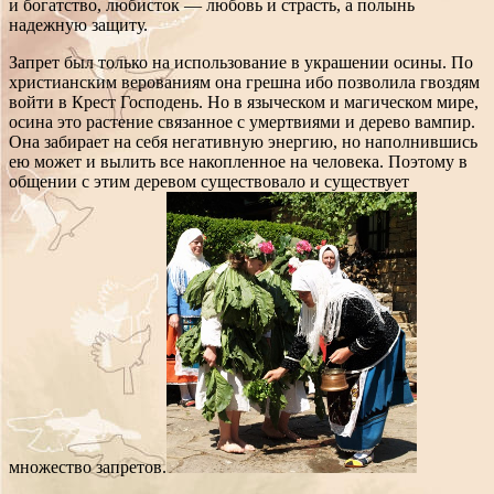
и богатство, любисток — любовь и страсть, а полынь
надежную защиту.
Запрет был только на использование в украшении осины. По
христианским верованиям она грешна ибо позволила гвоздям
войти в Крест Господень. Но в языческом и магическом мире,
осина это растение связанное с умертвиями и дерево вампир.
Она забирает на себя негативную энергию, но наполнившись
ею может и вылить все накопленное на человека. Поэтому в
общении с этим деревом существовало и существует
множество запретов.