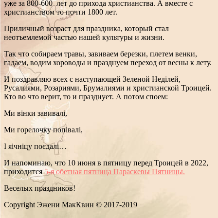
уже за 800-600 лет до прихода христианства. А вместе с
христианством то почти 1800 лет.
Приличный возраст для праздника, который стал
неотъемлемой частью нашей культуры и жизни.
Так что собираем травы, завиваем березки, плетем венки,
гадаем, водим хороводы и празднуем переход от весны к лету.
И поздравляю всех с наступающей Зеленой Неділей,
Русалиями, Розариями, Брумалиями и христианской Троицей.
Кто во что верит, то и празднует. А потом споем:
Ми вінки завивалі,
Ми горелочку попівалі,
І яічніцу поєдалі…
И напоминаю, что 10 июня в пятницу перед Троицей в 2022,
приходится
5-я обетная пятница Параскевы Пятницы.
Веселых праздников!
Copyright Эжени МакКвин © 2017-2019