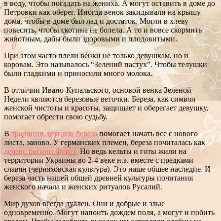
в воду, чтобы погадать на жениха. А могут оставить в доме до
Петровки как оберег. Иногда венок закидывали на крышу
дома, чтобы в доме был лад и достаток. Могли в хлеву
повесить, чтобы скотина не болела. А то и вовсе скормить
животным, дабы были здоровыми и плодовитыми.
При этом часто плели венки не только девушкам, но и
коровам. Это называлось “Зелений пастух”. Чтобы телушки
были гладкими и приносили много молока.
В отличии Ивано-Купальского, основой венка Зеленой
Недели являются березовые веточки. Береза, как символ
женской чистоты и красоты, защищает и оберегает девушку,
помогает обрести свою судьбу.
В
традиции друидов береза
помогает начать все с нового
листа, заново. У германских племен, береза почиталась как
дерево богини Фригг.
Но ведь кельты и готы жили на
территории Украины во 2-4 веке н.э. вместе с предками
славян (черняховская культура). Это наше общее наследие. И
береза часть нашей общей древней культуры почитания
женского начала и женских ритуалов Русалий.
Мир духов всегда дуален. Они и добрые и злые
одновременно. Могут напоить дождем поля, а могут и побить