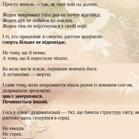
Просто зникла — так, як тане іній на долоні.
Жоден некромант того дня не почув відповіді.
Жоден дух не вийшов на поклик.
Жодна тінь не ворухнулася у своїй норі.
І ті, хто працював зі смертю, раптом зрозуміли:
смерть більше не відповідає.
Не тому, що її немає.
А тому, що її перестали чіпати.
Бо коли магія згасає, першими мовчать боги.
А останніми — мертві.
І саме тому, коли некромантія пішла разом із зимовим снігом,
дхармапали зрозуміли:
цикл завершився.
Починається інший.
І ось у однієї дхармапальші — тієї, що бачила структуру світу, 
раптово щось сіпнулося в серці.
Не емоція.
Не страх.