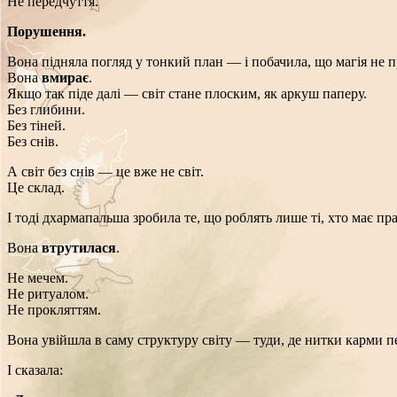
Не передчуття.
Порушення.
Вона підняла погляд у тонкий план — і побачила, що магія не п
Вона
вмирає
.
Якщо так піде далі — світ стане плоским, як аркуш паперу.
Без глибини.
Без тіней.
Без снів.
А світ без снів — це вже не світ.
Це склад.
І тоді дхармапальша зробила те, що роблять лише ті, хто має пр
Вона
втрутилася
.
Не мечем.
Не ритуалом.
Не прокляттям.
Вона увійшла в саму структуру світу — туди, де нитки карми пе
І сказала: