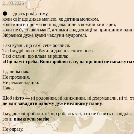
21.03.2026
🌑 …дцять років тому,
коли світ ще дихав магією, як дитина молоком,
коли книги про магію продавали не в кожній книгарні,
коли не було шкіл магії, а тільки спадкоємці за принципом од
Зібралися дуже вумні чаклуни-мудрогелі.
Такі вумні, що самі себе боялися.
Такі мудрі, що не бачили далі власного носа.
Такі сильні, що влада вирішила:
«Оці нам і треба. Вони зроблять те, на що інші не наважутьс
І дали їм наказ.
Не прохання.
Не рекомендацію.
Наказ.
Щоб ніхто — ні родовики, ні книжники, ні дхармапали, ні ті, х
не зміг завадити одному дуже великому плану.
І мудрогелі зробили те, що роблять усі, хто не бачить наслідків:
вони
вимкнули магію
.
Не одразу.