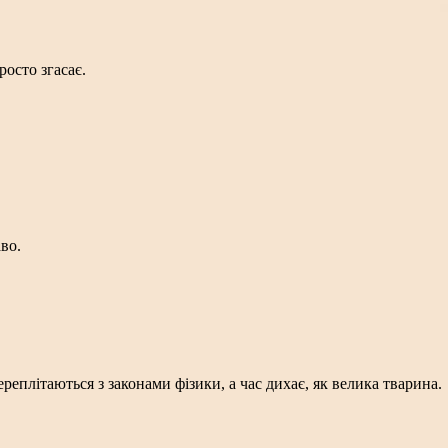
росто згасає.
аво.
реплітаються з законами фізики, а час дихає, як велика тварина.