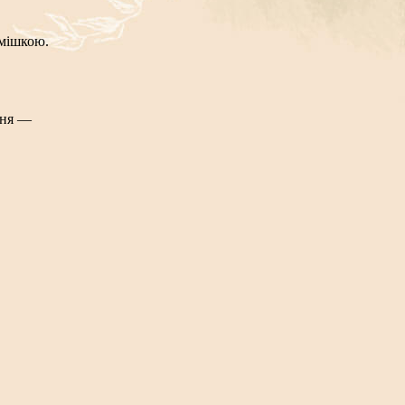
мішкою.
ння —