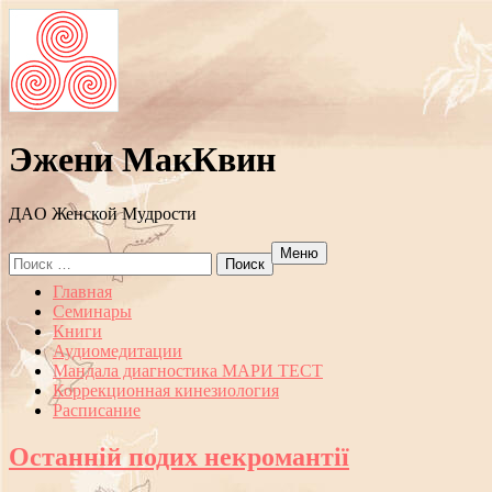
Эжени МакКвин
ДAO Женской Мудрости
Меню
Search
for:
Перейти
Главная
к
Семинары
содержанию
Книги
Аудиомедитации
Мандала диагностика МАРИ ТЕСТ
Коррекционная кинезиология
Расписание
Останній подих некромантії