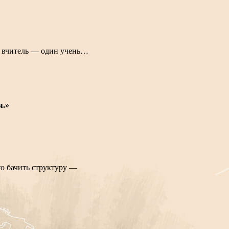
ин вчитель — один учень…
я.»
то бачить структуру —