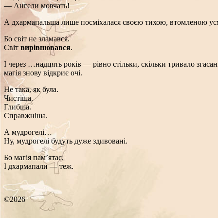
— Ангели мовчать!
А дхармапальша лише посміхалася своєю тихою, втомленою ус
Бо світ не зламався.
Світ
вирівнювався
.
І через …надцять років — рівно стільки, скільки тривало згаса
магія знову відкриє очі.
Не така, як була.
Чистіша.
Глибша.
Справжніша.
А мудрогелі…
Ну, мудрогелі будуть дуже здивовані.
Бо магія пам’ятає.
І дхармапали — теж.
©2026