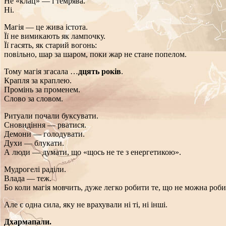
Не «клац» — і темрява.
Ні.
Магія — це жива істота.
Її не вимикають як лампочку.
Її гасять, як старий вогонь:
повільно, шар за шаром, поки жар не стане попелом.
Тому магія згасала …
дцять років
.
Крапля за краплею.
Промінь за променем.
Слово за словом.
Ритуали почали буксувати.
Сновидіння — рватися.
Демони — голодувати.
Духи — блукати.
А люди — думати, що «щось не те з енергетикою».
Мудрогелі раділи.
Влада — теж.
Бо коли магія мовчить, дуже легко робити те, що не можна робит
Але є одна сила, яку не врахували ні ті, ні інші.
Дхармапали.