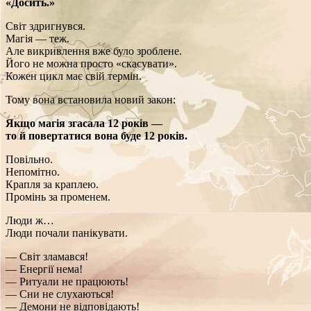
«Досить.»
Світ здригнувся.
Магія — теж.
Але викривлення вже було зроблене.
Його не можна просто «скасувати».
Кожен цикл має свій термін.
Тому вона встановила новий закон:
Якщо магія згасала 12 років —
то й повертатися вона буде 12 років.
Повільно.
Непомітно.
Крапля за краплею.
Промінь за променем.
Люди ж…
Люди почали панікувати.
— Світ зламався!
— Енергії нема!
— Ритуали не працюють!
— Сни не слухаються!
— Демони не відповідають!