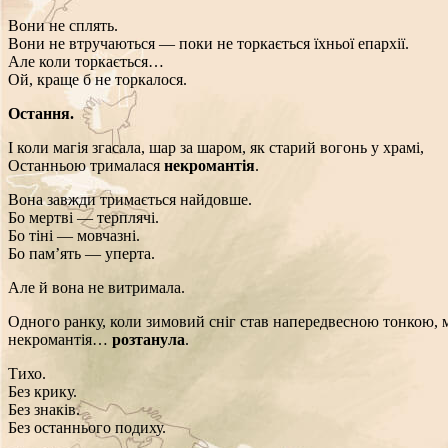
Вони не сплять.
Вони не втручаються — поки не торкається їхньої епархії.
Але коли торкається…
Ой, краще б не торкалося.
Остання.
І коли магія згасала, шар за шаром, як старий вогонь у храмі,
Останньою трималася
некромантія
.
Вона завжди тримається найдовше.
Бо мертві — терплячі.
Бо тіні — мовчазні.
Бо пам’ять — уперта.
Але й вона не витримала.
Одного ранку, коли зимовий сніг став напередвесною тонкою,
некромантія…
розтанула
.
Тихо.
Без крику.
Без знаків.
Без останнього подиху.