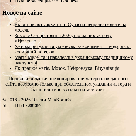
Ukraine sacred place of Goddess
Новое на сайте
Як виникають архетипи. Сучасна нейропсихологічна
модель
Зимове Сонцестояння 2026, що змінює жіночу
міфологію
Хетські ритуали та українські замовляння — вода, віск і
космічний порядок
Магія Медеї та її паралеллі в українському традиційному
чаклунстві
Як працює магія. Мозок. Нейронаука. Візуалізація
Полное или частичное копирование материалов данного
сайта возможно только при обязательном указании автора и
активной гиперссылки на мой сайт.
© 2016 - 2026 Эжени МакКвин®
SEO
-
ITKIN.studio