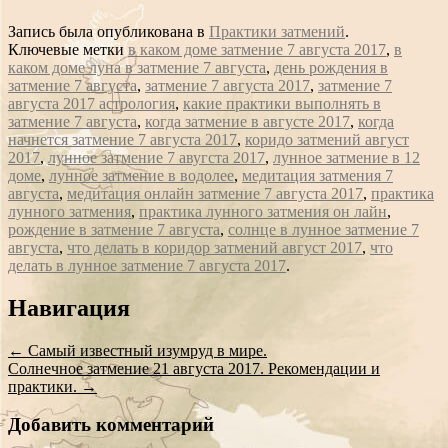
Запись была опубликована в
Практики затмений
.
Ключевые метки
в каком доме затмение 7 августа 2017
,
в
каком доме луна в затмение 7 августа
,
день рождения в
затмение 7 августа
,
затмение 7 августа 2017
,
затмение 7
августа 2017 астрология
,
какие практики выполнять в
затмение 7 августа
,
когда затмение в августе 2017
,
когда
начнется затмение 7 августа 2017
,
коридо затмений август
2017
,
лунное затмение 7 авугста 2017
,
лунное затмение в 12
доме
,
лунное затмение в водолее
,
медитация затмения 7
августа
,
медитация онлайн затмение 7 августа 2017
,
практика
лунного затмения
,
практика лунного затмения он лайн
,
рождение в затмение 7 августа
,
солнце в лунное затмение 7
августа
,
что делать в коридор затмений август 2017
,
что
делать в лунное затмение 7 августа 2017
.
Сообщение
Навигация
навигации
←
Самый известный изумруд в мире.
Солнечное затмение 21 августа 2017. Рекомендации и
практики.
→
Добавить комментарий