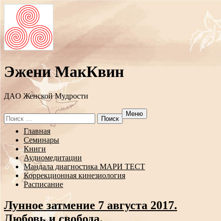
Эжени МакКвин
ДAO Женской Мудрости
Меню
Search
for:
Перейти
Главная
к
Семинары
содержанию
Книги
Аудиомедитации
Мандала диагностика МАРИ ТЕСТ
Коррекционная кинезиология
Расписание
Лунное затмение 7 августа 2017.
Любовь и свобода.