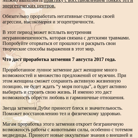
Можно выполнить
практику с восстановлением тонких тел и
энергетических центров.
Обязательно проработать негативные стороны своей
агрессии, высокомерия и эгоцентричности.
В этот период может всплыть внутренняя
неуравновешенность, которая связана с детскими травмами.
Попробуйте оторваться от прошлого и раскрыть свои
творческие способы выражения в этот мир.
Что даст проработка затмения 7 августа 2017 года.
Проработанное лунное затмение даст женщине много
возможностей и множество предложений от мужчин. При
этом женщина сможет сохранить активную жизненную
позицию, не будет ждать “у моря погоды”, а будет активно
выбирать и строить свою жизнь. И именно это даст
возможность обрести любовь и гармоничные отношения.
Звезда затмения Дубхе принесет блеск и значительность.
Поможет восстановлению тел и физическому здоровью.
Магам проработка этого затмения откроет безграничную
возможность работы с животными силы, особенно с тотемом
медведицы. Принесет новые оккультные знания о внешней и