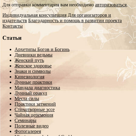
Для отправки комментария вам необходимо
авторизоваться
.
Индивидуальная консультация
Для организаторов и
издательств
Благодарность и помощь в развитии проекта
Контакты
Статьи
Архетипы Богов и Богинь
Дневники ведьмы
Женский путь
Женское здоровье
Знаки и символы
Кинезиология
Лунные практики
Мандала диагностика
Лунный оракул
Места силы
Практики затмений
Стихотворные эссе
Чайная церемония
Семинары
Полезные видео
Фотогалерея