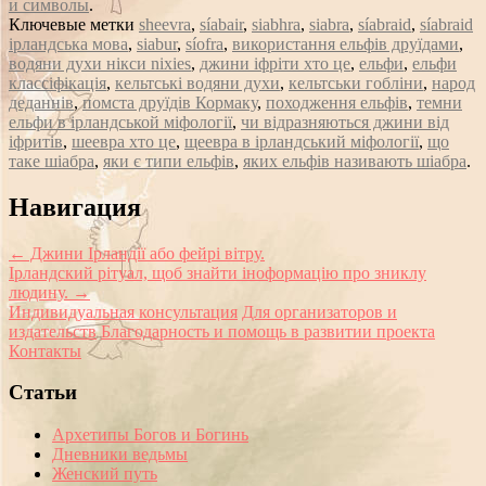
и символы
.
Ключевые метки
sheevra
,
síabair
,
siabhra
,
siabra
,
síabraid
,
síabraid
ірландська мова
,
siabur
,
síofra
,
використання ельфів друїдами
,
водяни духи нікси nixies
,
джини іфріти хто це
,
ельфи
,
ельфи
классіфікація
,
кельтські водяни духи
,
кельтськи гобліни
,
народ
деданнів
,
помста друїдів Кормаку
,
походження ельфів
,
темни
ельфи в ірландськой міфології
,
чи відразняються джини від
іфритів
,
шеевра хто це
,
щеевра в ірландський міфології
,
що
таке шіабра
,
яки є типи ельфів
,
яких ельфів називають шіабра
.
Сообщение
Навигация
навигации
←
Джини Ірландії або фейрі вітру.
Ірландский рітуал, щоб знайти іноформацію про зниклу
людину.
→
Индивидуальная консультация
Для организаторов и
издательств
Благодарность и помощь в развитии проекта
Контакты
Статьи
Архетипы Богов и Богинь
Дневники ведьмы
Женский путь