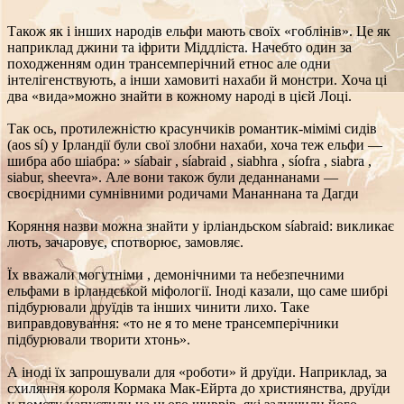
Також як і інших народів ельфи мають своїх «гоблінів». Це як
наприклад джини та іфрити Міддліста. Начебто один за
походженням один трансемперічний етнос але одни
інтелігенствують, а інши хамовиті нахаби й монстри. Хоча ці
два «вида»можно знайти в кожному народі в цієй Лоці.
Так ось, протилежністю красунчиків романтик-мімімі сидів
(aos sí) у Ірландії були свої злобни нахаби, хоча теж ельфи —
шибра або шіабра: » síabair , síabraid , siabhra , síofra , siabra ,
siabur, sheevra». Але вони також були деданнанами —
своєрідними сумнівними родичами Мананнана та Дагди
Коряння назви можна знайти у ірліандьском síabraid: викликає
лють, зачаровує, спотворює, замовляє.
Їх вважали могутніми , демонічними та небезпечними
ельфами в ірландськой міфології.
Іноді казали, що саме шибрі
підбурювали​​​​ друїдів та інших чинити лихо. Таке
виправдовування: «то не я то мене трансемперічники
підбурювали творити хтонь».
А іноді їх запрошували для «роботи» й друїди. Наприклад, за
схиляння короля Кормака Мак-Ейрта до християнства, друїди