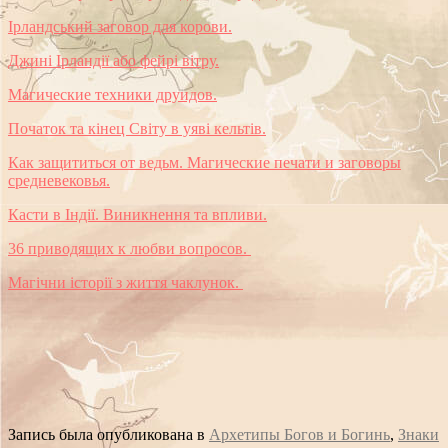
Ірландський заговор для корови.
Джині Ірландії або фейрі вітру.
Магические техники друидов.
Початок та кінец Світу в уяві кельтів.
Как защититься от ведьм. Магические печати и заговоры
средневековья.
Касти в Індії. Виникнення та впливи.
36 приводящих к любви вопросов.
Магічни історії з життя чаклунок.
Запись была опубликована в
Архетипы Богов и Богинь
,
Знаки