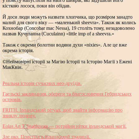
у помсту напустили на нього шиврів, які задушили його
кісткою лосося, поки він обідав.
Й доси люди можуть назвати хлопчика, що розміром занадто
малий для свого віку — «маленький sheevra». Також як колись
Кохнобар (Concobar mac Nessa), 19 століть тому, незадоволено
назвав Кучуланна (Cuculainn) «little imp of a sheevra.»
Також є окреми болотни водяни духи «nixies». Але це вже
окрема історія.
©Неймовірні історії за Магію Історії та Історію Магії з Ежені
МакКвін.
Реальна історія сучасних нео-друїдів.
Гаельскі заклинання, обереги та благословення Гебридських
островів.
FRITH. Ірландський рітуал, щоб знайти інформацію про
зниклу людину.
Eolas An T Snaithnean — потрійни нітки ірландськой магії.
Зле око. Пристріт в ірландськой традиції.