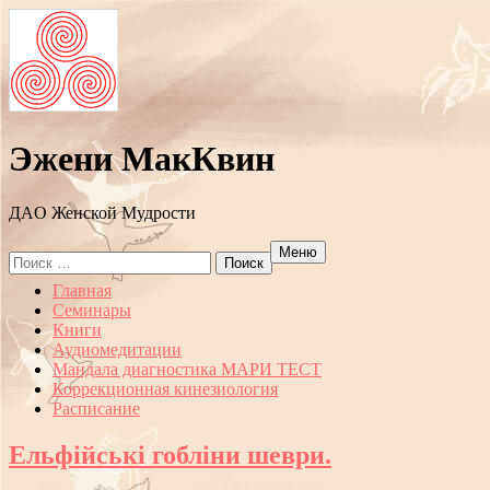
Эжени МакКвин
ДAO Женской Мудрости
Меню
Search
for:
Перейти
Главная
к
Семинары
содержанию
Книги
Аудиомедитации
Мандала диагностика МАРИ ТЕСТ
Коррекционная кинезиология
Расписание
Ельфійські гобліни шеври.