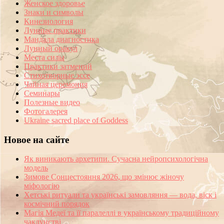
Женское здоровье
Знаки и символы
Кинезиология
Лунные практики
Мандала диагностика
Лунный оракул
Места силы
Практики затмений
Стихотворные эссе
Чайная церемония
Семинары
Полезные видео
Фотогалерея
Ukraine sacred place of Goddess
Новое на сайте
Як виникають архетипи. Сучасна нейропсихологічна
модель
Зимове Сонцестояння 2026, що змінює жіночу
міфологію
Хетські ритуали та українські замовляння — вода, віск і
космічний порядок
Магія Медеї та її паралеллі в українському традиційному
чаклунстві