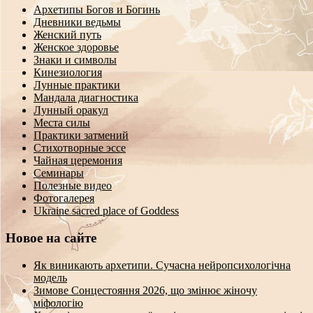
Архетипы Богов и Богинь
Дневники ведьмы
Женский путь
Женское здоровье
Знаки и символы
Кинезиология
Лунные практики
Мандала диагностика
Лунный оракул
Места силы
Практики затмений
Стихотворные эссе
Чайная церемония
Семинары
Полезные видео
Фотогалерея
Ukraine sacred place of Goddess
Новое на сайте
Як виникають архетипи. Сучасна нейропсихологічна
модель
Зимове Сонцестояння 2026, що змінює жіночу
міфологію