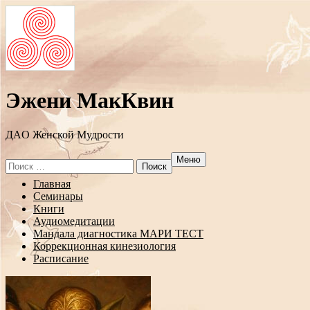
Эжени МакКвин
ДAO Женской Мудрости
Меню
Search
for:
Перейти
Главная
к
Семинары
содержанию
Книги
Аудиомедитации
Мандала диагностика МАРИ ТЕСТ
Коррекционная кинезиология
Расписание