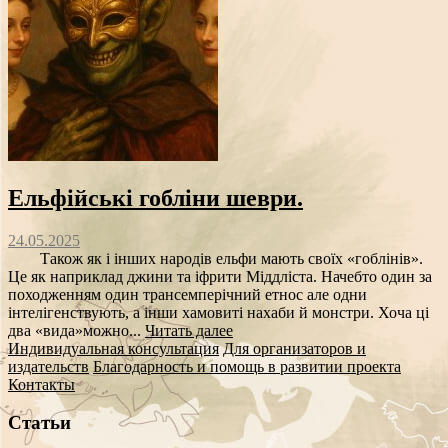
Ельфійські гобліни шеври.
24.05.2025
Також як і інших народів ельфи мають своїх «гоблінів».
Це як наприклад джини та іфрити Міддліста. Начебто один за
походженням один трансемперічний етнос але одни
інтелігенствують, а інши хамовиті нахаби й монстри. Хоча ці
два «вида»можно...
Читать далее
Индивидуальная консультация
Для организаторов и
издательств
Благодарность и помощь в развитии проекта
Контакты
Статьи