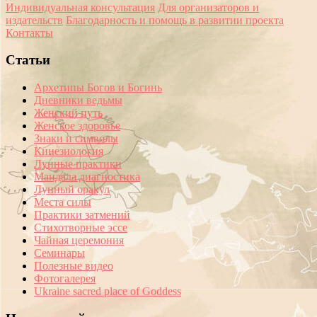
Индивидуальная консультация
Для организаторов и
издательств
Благодарность и помощь в развитии проекта
Контакты
Статьи
Архетипы Богов и Богинь
Дневники ведьмы
Женский путь
Женское здоровье
Знаки и символы
Кинезиология
Лунные практики
Мандала диагностика
Лунный оракул
Места силы
Практики затмений
Стихотворные эссе
Чайная церемония
Семинары
Полезные видео
Фотогалерея
Ukraine sacred place of Goddess