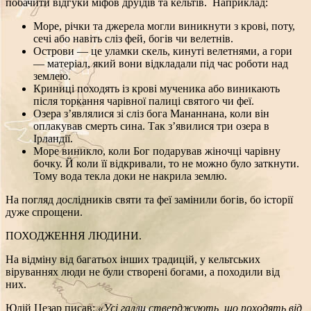
побачити відгуки міфов друїдів та кельтів. Наприклад:
Море, річки та джерела могли виникнути з крові, поту,
сечі або навіть сліз фей, богів чи велетнів.
Острови — це уламки скель, кинуті велетнями, а гори
— матеріал, який вони відкладали під час роботи над
землею.
Криниці походять із крові мученика або виникають
після торкання чарівної палиці святого чи феї.
Озера з’являлися зі сліз бога Мананнана, коли він
оплакував смерть сина. Так з’явилися три озера в
Ірландії.
Море виникло, коли Бог подарував жіночці чарівну
бочку. Й коли її відкривали, то не можно було заткнути.
Тому вода текла доки не накрила землю.
На погляд дослідників святи та феї замінили богів, бо історії
дуже спрощени.
ПОХОДЖЕННЯ ЛЮДИНИ.
На відміну від багатьох інших традицій, у кельтських
віруваннях люди не були створені богами, а походили від
них.
Юлій Цезар писав:
«Усі галли стверджують, що походять від