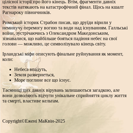
цілісної історії про його кінець. Втім, фрагменти давніх
текстів натякають на катастрофічний фінал. Щось на кшалт
Рагнароку півничників.
Римський історик Страбон писав, що друїди вірили у
неминучу перемогу вогню та води над існуванням. Галльські
воїни, зустрічаючись з Олександром Македонським,
зізнавалися, що найбільше бояться падіння небес на свої
голови — можливо, це символізувало кінець світу.
Ірландські міфи описують фінальне руйнування як момент,
коли:
Небеса впадуть,
Земля развернеться,
Море поглине все що існує.
Таємниці цих давніх вірувань залишаються загадкою, але
вони дозволяють відчути унікальне сприйняття циклу життя
та смерті, властиве кельтам.
Copyright©Ежені МаКвін-2025