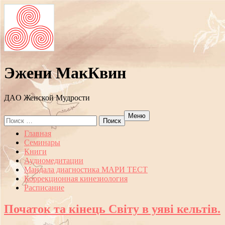
Эжени МакКвин
ДAO Женской Мудрости
Меню
Search
for:
Перейти
Главная
к
Семинары
содержанию
Книги
Аудиомедитации
Мандала диагностика МАРИ ТЕСТ
Коррекционная кинезиология
Расписание
Початок та кінець Cвіту в уяві кельтів.