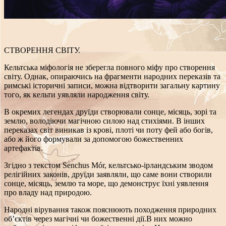
СТВОРЕННЯ СВІТУ.
Кельтська міфологія не зберегла повного міфу про створення
світу. Однак, опираючись на фрагменти народних переказів та
римські історичні записи, можна відтворити загальну картину
того, як кельти уявляли народження світу.
В окремих легендах друїди створювали сонце, місяць, зорі та
землю, володіючи магічною силою над стихіями. В інших
переказах світ виникав із крові, плоті чи поту фей або богів,
або ж його формували за допомогою божественних
артефактів.
Згідно з текстом Senchus Mór, кельтсько-ірландським зводом
релігійних законів, друїди заявляли, що саме вони створили
сонце, місяць, землю та море, що демонструє їхні уявлення
про владу над природою.
Народні вірування також пояснюють походження природних
об’єктів через магічні чи божественні дії.В них можно