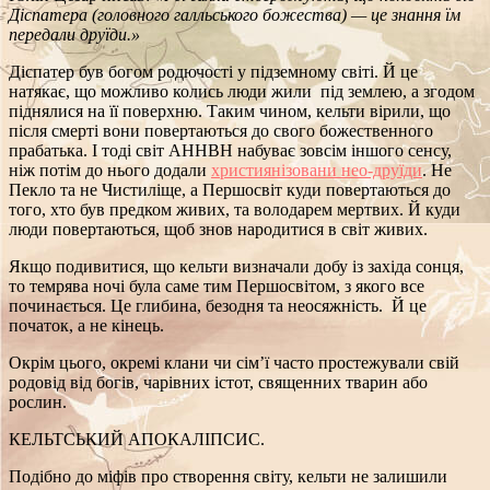
Діспатера (головного галльського божества) — це знання їм
передали друїди.»
Діспатер був богом родючості у підземному світі. Й це
натякає, що можливо колись люди жили під землею, а згодом
піднялися на її поверхню. Таким чином, кельти вірили, що
після смерті вони повертаються до свого божественного
прабатька. І тоді світ АННВН набуває зовсім іншого сенсу,
ніж потім до нього додали
християнізовани нео-друїди
. Не
Пекло та не Чистиліще, а Першосвіт куди повертаються до
того, хто був предком живих, та володарем мертвих. Й куди
люди повертаються, щоб знов народитися в світ живих.
Якщо подивитися, що кельти визначали добу із західа сонця,
то темрява ночі була саме тим Першосвітом, з якого все
починається. Це глибина, безодня та неосяжність. Й це
початок, а не кінець.
Окрім цього, окремі клани чи сім’ї часто простежували свій
родовід від богів, чарівних істот, священних тварин або
рослин.
КЕЛЬТСЬКИЙ АПОКАЛІПСИС.
Подібно до міфів про створення світу, кельти не залишили