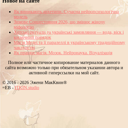
Новое на сайте
Як виникають архетипи. Сучасна нейропсихологічна
модель
Зимове Сонцестояння 2026, що змінює жіночу
міфологію
Хетські ритуали та українські замовляння — вода, віск і
космічний порядок
Магія Медеї та її паралеллі в українському традиційному
чаклунстві
Як працює магія. Мозок. Нейронаука. Візуалізація
Полное или частичное копирование материалов данного
сайта возможно только при обязательном указании автора и
активной гиперссылки на мой сайт.
© 2016 - 2026 Эжени МакКвин®
SEO
-
ITKIN.studio