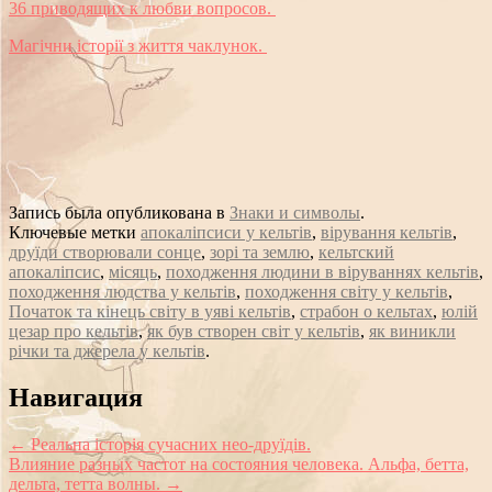
36 приводящих к любви вопросов.
Магічни історії з життя чаклунок.
Запись была опубликована в
Знаки и символы
.
Ключевые метки
апокаліпсиси у кельтів
,
вірування кельтів
,
друїди створювали сонце
,
зорі та землю
,
кельтский
апокаліпсис
,
місяць
,
походження людини в віруваннях кельтів
,
походження людства у кельтів
,
походження світу у кельтів
,
Початок та кінець світу в уяві кельтів
,
страбон о кельтах
,
юлій
цезар про кельтів
,
як був створен світ у кельтів
,
як виникли
річки та джерела у кельтів
.
Сообщение
Навигация
навигации
←
Реальна історія сучасних нео-друїдів.
Влияние разных частот на состояния человека. Альфа, бетта,
дельта, тетта волны.
→