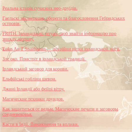
Реальна історія сучасних нео-друїдів.
Гаельскі заклинання, обереги та благословення Гебридських
островів.
FRITH. Ірландський рітуал, щоб знайти інформацію про
зниклу людину.
Eolas An T Snaithnean — потрійни нітки ірландськой магії.
Зле око. Пристріт в ірландськой традиції.
Ірландський заговор для корови.
Ельфійські гобліни шеври.
Джині Ірландії або фейрі вітру.
Магические техники друидов.
Как защититься от ведьм. Магические печати и заговоры
средневековья.
Касти в Індії. Виникнення та впливи.