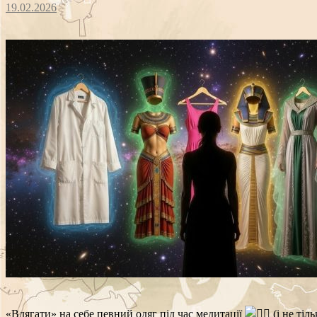
19.02.2026
«Вдягати» на себе певний одяг під час медитації
(і не тіл