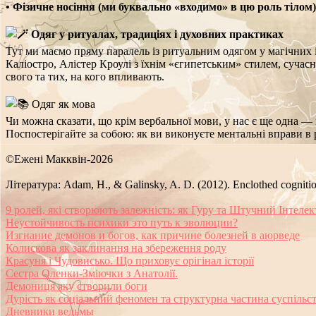
• Фізичне носіння (ми буквально «входимо» в цю роль тілом)
Одяг у ритуалах, традиціях і духовних практиках
Тут ми маємо пряму паралель із ритуальним одягом у магічних 
Каліостро, Алістер Кроулі з їхнім «єгипетським» стилем, сучасн
свого та тих, на кого впливають.
Одяг як мова
Чи можна сказати, що крім вербальної мови, у нас є ще одна —
Поспостерігайте за собою: як ви виконуєте ментальні вправи в 
©Ежені Макквін-2026
Література: Adam, H., & Galinsky, A. D. (2012). Enclothed cognitio
9 ролей, які створюють залежність: як Гуру та Штучний Інтеле
Неустойчивость психики это путь к эволюции?
Изгнание демонов и богов, как причине болезней в аюрведе
Колискова як заклинання на збереження роду
Красуня і Чудовисько. Що приховує орігінал історії
Сестра Оленки-Зміючки з Анатолії.
Демониця яку створили боги
Дурість як соціальний феномен та структурна частина суспільс
Дневники ведьмы