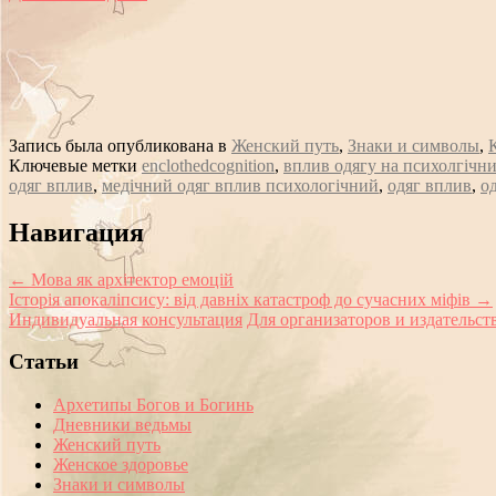
Запись была опубликована в
Женский путь
,
Знаки и символы
,
Ключевые метки
enclothedcognition
,
вплив одягу на психолгічни
одяг вплив
,
медічний одяг вплив психологічний
,
одяг вплив
,
о
Сообщение
Навигация
навигации
←
Мова як архітектор емоцій
Історія апокаліпсису: від давніх катастроф до сучасних міфів
→
Индивидуальная консультация
Для организаторов и издательст
Статьи
Архетипы Богов и Богинь
Дневники ведьмы
Женский путь
Женское здоровье
Знаки и символы