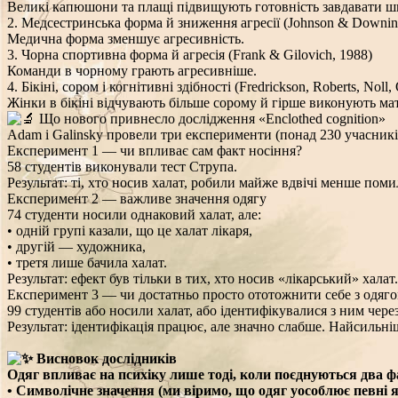
Великі капюшони та плащі підвищують готовність завдавати ш
2. Медсестринська форма й зниження агресії (Johnson & Downin
Медична форма зменшує агресивність.
3. Чорна спортивна форма й агресія (Frank & Gilovich, 1988)
Команди в чорному грають агресивніше.
4. Бікіні, сором і когнітивні здібності (Fredrickson, Roberts, Nol
Жінки в бікіні відчувають більше сорому й гірше виконують ма
Що нового привнесло дослідження «Enclothed cognition»
Adam і Galinsky провели три експерименти (понад 230 учасникі
Експеримент 1 — чи впливає сам факт носіння?
58 студентів виконували тест Струпа.
Результат: ті, хто носив халат, робили майже вдвічі менше поми
Експеримент 2 — важливе значення одягу
74 студенти носили однаковий халат, але:
• одній групі казали, що це халат лікаря,
• другій — художника,
• третя лише бачила халат.
Результат: ефект був тільки в тих, хто носив «лікарський» халат.
Експеримент 3 — чи достатньо просто ототожнити себе з одяг
99 студентів або носили халат, або ідентифікувалися з ним через
Результат: ідентифікація працює, але значно слабше. Найсильні
Висновок дослідників
Одяг впливає на психіку лише тоді, коли поєднуються два ф
• Символічне значення (ми віримо, що одяг уособлює певні я