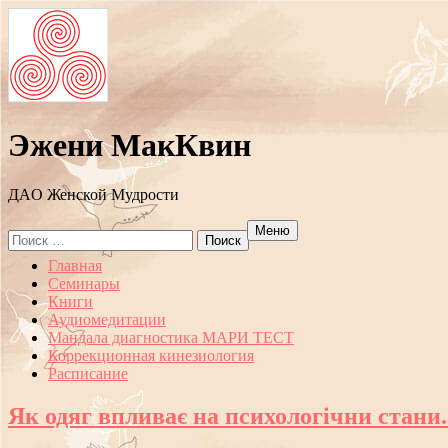
Эжени МакКвин
ДAO Женской Мудрости
Меню
Search
for:
Перейти
Главная
к
Семинары
содержанию
Книги
Аудиомедитации
Мандала диагностика МАРИ ТЕСТ
Коррекционная кинезиология
Расписание
Як одяг впливає на психологічни стани.