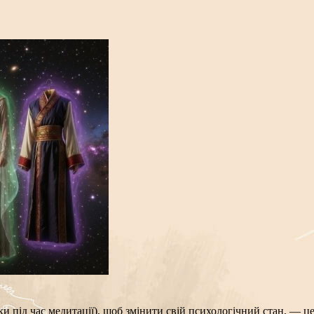
ьки під час медитації), щоб змінити свій психологічний стан, — 