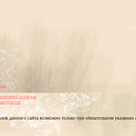
ель
космічний порядок
чаклунстві
лов данного сайта возможно только при обязательном указании а