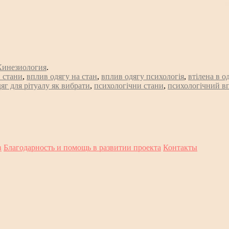
Кинезиология
.
 стани
,
вплив одягу на стан
,
вплив одягу психологія
,
втілена в од
дяг для рітуалу як вибрати
,
психологічни стани
,
психологічний в
в
Благодарность и помощь в развитии проекта
Контакты