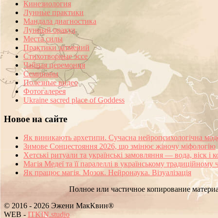
Кинезиология
Лунные практики
Мандала диагностика
Лунный оракул
Места силы
Практики затмений
Стихотворные эссе
Чайная церемония
Семинары
Полезные видео
Фотогалерея
Ukraine sacred place of Goddess
Новое на сайте
Як виникають архетипи. Сучасна нейропсихологічна мод
Зимове Сонцестояння 2026, що змінює жіночу міфологію
Хетські ритуали та українські замовляння — вода, віск і 
Магія Медеї та її паралеллі в українському традиційному 
Як працює магія. Мозок. Нейронаука. Візуалізація
Полное или частичное копирование материа
© 2016 - 2026 Эжени МакКвин®
S
!
O
-
ITKIN.studio