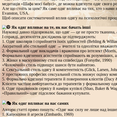
медитація «Шафа моєї бабусі», де можна вдягнути одяг свого род
Але що стоїть за цим? Як саме одяг впливає на тих, хто з нами 
Evanston, USA.
Щоб описати систематичний вплив одягу на психологічні процеси 
Як одяг впливає на те, як нас бачать інші
Науковці давно підозрювали, що одяг — це не просто тканина, а
І справді, десятиліття досліджень це підтверджують:
1. Одяг школярів і сприйняття їхніх здібностей (Behling & Willia
Акуратний або стильний одяг → вчителі та однолітки вважають
2. Формальний одяг викладачів і враження про інтелект (Morris
Формально вдягнених асистентів сприймають як розумніших, а
3. Жінки в маскулінному стилі на співбесідах (Forsythe, 1990)
«Чоловічий» стиль підвищує шанси бути найнятою.
4. Сексуальний стиль одягу й компетентність (Glick, Larsen, John
У престижних професіях сексуальний стиль знижує оцінку комп
5. Формально вдягнені терапевти й повернення клієнтів (Dacy &
Клієнти частіше повертаються до терапевтів у формальному одя
6. Одяг працівників сервісу й наміри купівлі (Shao, Baker & Wag
«Правильний» одяг підсилює бажання купувати.
Як одяг впливає на нас самих
Автори статті прямо пишуть: «Одяг має силу не лише над іншими
1. Капюшони й агресія (Zimbardo, 1969)