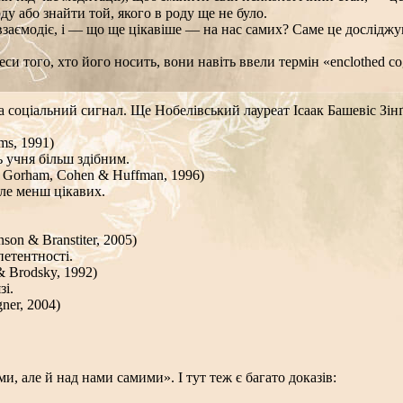
у або знайти той, якого в роду ще не було.
взаємодіє, і — що ще цікавіше — на нас самих? Саме це досліджув
того, хто його носить, вони навіть ввели термін «enclothed cogn
 соціальний сигнал. Ще Нобелівський лауреат Ісаак Башевіс Зінґе
ms, 1991)
 учня більш здібним.
, Gorham, Cohen & Huffman, 1996)
ле менш цікавих.
son & Branstiter, 2005)
етентності.
 Brodsky, 1992)
зі.
ner, 2004)
, але й над нами самими». І тут теж є багато доказів: