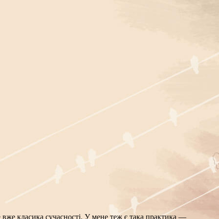
це вже класика сучасності. У мене теж є така практика —