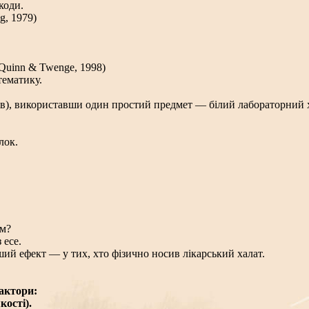
коди.
g, 1979)
l, Quinn & Twenge, 1998)
тематику.
в), використавши один простий предмет — білий лабораторний ха
лок.
ом?
 есе.
ший ефект — у тих, хто фізично носив лікарський халат.
актори:
кості).