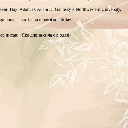
али Hajo Adam та Adam D. Galinsky в Northwestern University,
ition» — «втілена в одязі когніція».
р писав: «Яка дивна сила є в одязі».