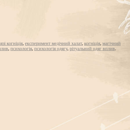
язі когніція
,
експеримент медічний халат
,
когніція
,
магічний
плив
,
психологія
,
психологія одягу
,
рітуальний одяг вплив
.