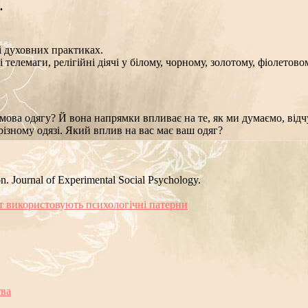
.
і духовних практиках.
і телемаги, релігійні діячі у білому, чорному, золотому, фіолето
 мова одягу? Й вона напрямки впливає на те, як ми думаємо, від
різному одязі. Який вплив на вас має ваш одяг?
n. Journal of Experimental Social Psychology.
кт використовують психологічні патерни
тва