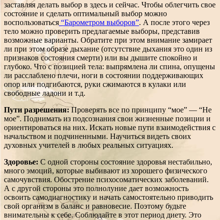
заставляя делать выбор в здесь и сейчас. Чтобы облегчить свое
состояние и сделать оптимальный выбор можно
воспользоваться
“Барометром выборов”
. А после этого через
тело можно проверить предлагаемые выборы, представив
возможные варианты. Обратите при этом внимание замирает
ли при этом образе дыхание (отсутствие дыхания это один из
признаков состояния смерти) или вы дышите спокойно и
глубоко. Что с позицией тела: выпрямлена ли спина, опущены
ли расслаблено плечи, ноги в состоянии поддерживающих
опор или подгибаются, руки сжимаются в кулаки или
свободные ладони и т.д.
Пути разрешения:
Проверять все по принципу “мое” — “Не
мое”. Поднимать из подсознания свои жизненные позиции и
ориентироваться на них. Искать новые пути взаимодействия с
начальством и подчиненными. Научиться видеть своих
духовных учителей в любых реальных ситуациях.
Здоровье:
С одной стороны состояние здоровья нестабильно,
много эмоций, которые выбивают из хорошего физического
самочувствия. Обострение психосоматических заболеваний.
А с другой стороны это полнолуние дает возможность
освоить самодиагностику и начать самостоятельно приводить
свой организм в баланс и равновесие. Поэтому будьте
внимательны к себе. Соблюдайте в этот период диету. Это