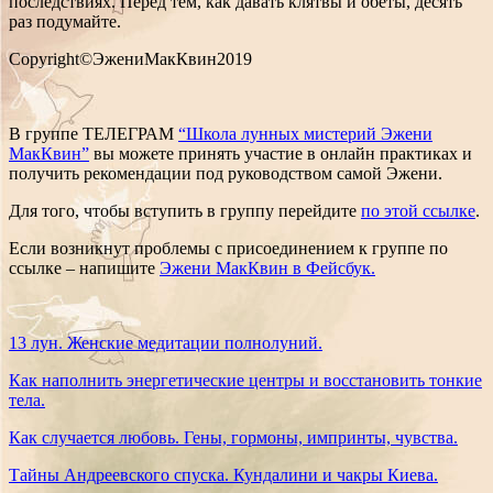
последствиях. Перед тем, как давать клятвы и обеты, десять
раз подумайте.
Copyright©ЭжениМакКвин2019
В группе ТЕЛЕГРАМ
“Школа лунных мистерий Эжени
МакКвин”
вы можете принять участие в онлайн практиках и
получить рекомендации под руководством самой Эжени.
Для того, чтобы вступить в группу перейдите
по этой ссылке
.
Если возникнут проблемы с присоединением к группе по
ссылке – напишите
Эжени МакКвин в Фейсбук.
13 лун. Женские медитации полнолуний.
Как наполнить энергетические центры и восстановить тонкие
тела.
Как случается любовь. Гены, гормоны, импринты, чувства.
Тайны Андреевского спуска. Кундалини и чакры Киева.