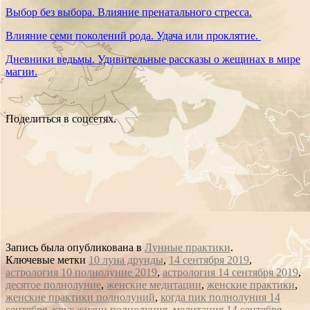
Выбор без выбора. Влияние пренатального стресса.
Влияние семи поколений рода. Удача или проклятие.
Дневники ведьмы. Удивительные рассказы о жещинах в мире
магии.
Поделиться в соцсетях.
Запись была опубликована в
Лунные практики
.
Ключевые метки
10 луна друиды
,
14 сентября 2019
,
астрология 10 полнолуние 2019
,
астрология 14 сентября 2019
,
десятое полнолуние
,
женские медитации
,
женские практики
,
женские практики полнолуний
,
когда пик полнолуния 14
сентября
,
круг жизни полнолуния
,
медитация 14 сентября