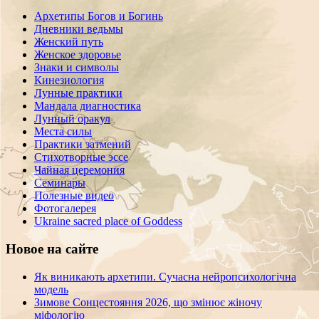
Архетипы Богов и Богинь
Дневники ведьмы
Женский путь
Женское здоровье
Знаки и символы
Кинезиология
Лунные практики
Мандала диагностика
Лунный оракул
Места силы
Практики затмений
Стихотворные эссе
Чайная церемония
Семинары
Полезные видео
Фотогалерея
Ukraine sacred place of Goddess
Новое на сайте
Як виникають архетипи. Сучасна нейропсихологічна
модель
Зимове Сонцестояння 2026, що змінює жіночу
міфологію