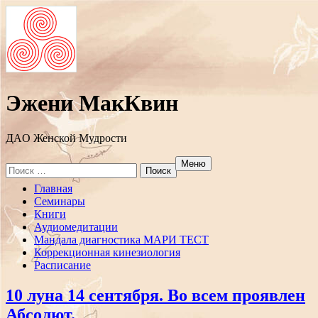
Эжени МакКвин
ДAO Женской Мудрости
Меню
Search
for:
Перейти
Главная
к
Семинары
содержанию
Книги
Аудиомедитации
Мандала диагностика МАРИ ТЕСТ
Коррекционная кинезиология
Расписание
10 луна 14 сентября. Во всем проявлен
Абсолют.