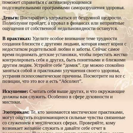
поможет справиться с активизирующимися
подсознательными программами саморазрушения здоровья.
Деньги:
Постарайтесь удержаться от бездумной щедрости.
Полнолуние пройдет, а провал в финансах или неприятные
ощущения от собственной недальновидности останутся.
В практиках:
Уделите особое внимание теме трудности
создания близости с другими людьми, которая имеет корни с
недостатком родительской любви и заботы. Сейчас самое
время поднимать детские установки, чтобы перестать жестко
контролировать себя и других, быть понятными и близкими
другим людям. Устройте себе “домик”. где можно спокойно
заняться собой и практиками улучшения своего здоровья,
устраняя психосоматические причины. Посмотрите на все с
позиции, что это все и есть “Абсолют”.
Искушение:
Считать себя выше других, и что окружающие
должны вам служить. Особенно в сфере духовности и
мистики.
Эзотерикам:
Те, кто занимаются мистические практиками,
могут ощутить поднимающиеся сильные чувства связанные
со служением в мистических сферах. Проверяйте, кому
возникает желание служить и давайте себе отчет в