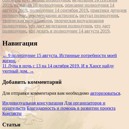
2019
,
названия 10 полнолуния
,
описание полнолуния 14
августа 2019
,
полнолуние 14 сентября 2019
,
практики друидов
полнолуние
,
рекомендации астролога
,
ритуал полнолуния
,
творческая визуализация
,
творческая визуализация
полнолуние
,
что дает медитация полнолуния
,
что дает
полнолуние
,
что делать в полнолуние 14 августа 2019
.
Сообщение
Навигация
навигации
←
9 полнолуние 15 августа. Истинные потребности моей
жизни.
11 Луна в ночь с 13 на 14 октября 2019. И в Хаосе найду
уютный дом.
→
Добавить комментарий
Для отправки комментария вам необходимо
авторизоваться
.
Индивидуальная консультация
Для организаторов и
издательств
Благодарность и помощь в развитии проекта
Контакты
Статьи