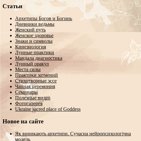
Статьи
Архетипы Богов и Богинь
Дневники ведьмы
Женский путь
Женское здоровье
Знаки и символы
Кинезиология
Лунные практики
Мандала диагностика
Лунный оракул
Места силы
Практики затмений
Стихотворные эссе
Чайная церемония
Семинары
Полезные видео
Фотогалерея
Ukraine sacred place of Goddess
Новое на сайте
Як виникають архетипи. Сучасна нейропсихологічна
модель