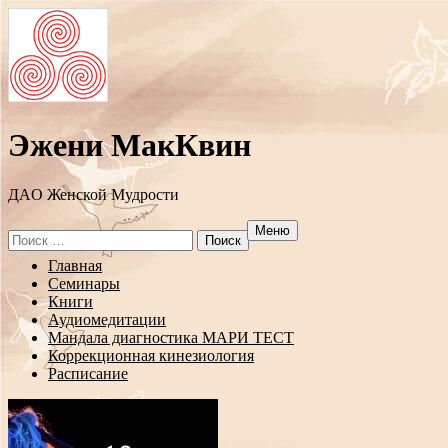
Эжени МакКвин
ДAO Женской Мудрости
Меню
Search
for:
Перейти
Главная
к
Семинары
содержанию
Книги
Аудиомедитации
Мандала диагностика МАРИ ТЕСТ
Коррекционная кинезиология
Расписание