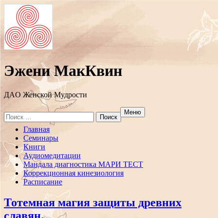
Эжени МакКвин
ДAO Женской Мудрости
Меню
Search
for:
Перейти
Главная
к
Семинары
содержанию
Книги
Аудиомедитации
Мандала диагностика МАРИ ТЕСТ
Коррекционная кинезиология
Расписание
Тотемная магия защиты древних
славян.