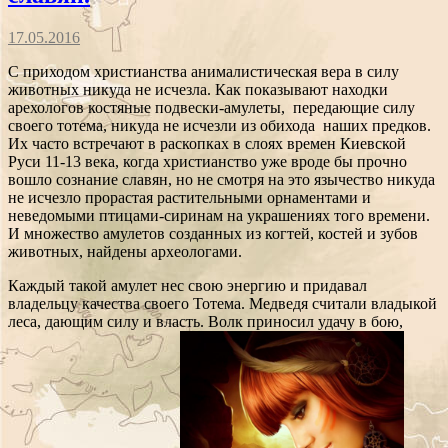
17.05.2016
С приходом христианства анималистическая вера в силу
животных никуда не исчезла. Как показывают находки
арехологов костяные подвески-амулеты, передающие силу
своего тотема, никуда не исчезли из обихода наших предков.
Их часто встречают в раскопках в слоях времен Киевской
Руси 11-13 века, когда христианство уже вроде бы прочно
вошло сознание славян, но не смотря на это язычество никуда
не исчезло прорастая растительными орнаментами и
неведомыми птицами-сиринам на украшениях того времени.
И множество амулетов созданных из когтей, костей и зубов
животных, найдены археологами.
Каждый такой амулет нес свою энергию и придавал
владельцу качества своего Тотема. Медведя считали владыкой
леса, дающим силу и власть. Волк приносил удачу в бою,