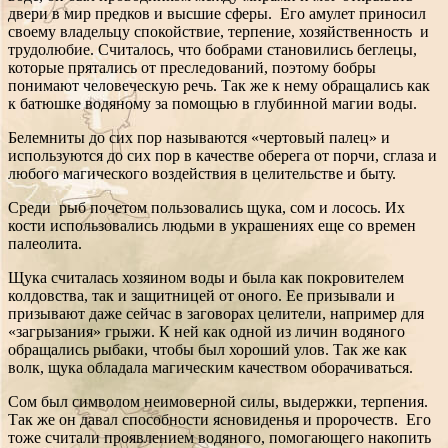
двери в мир предков и высшие сферы. Его амулет приносил
своему владельцу спокойствие, терпение, хозяйственность и
трудолюбие. Считалось, что бобрами становились беглецы,
которые прятались от преследований, поэтому бобры
понимают человеческую речь. Так же к нему обращались как
к батюшке водяному за помощью в глубинной магии воды.
Белемниты до сих пор называются «чертовый палец» и
используются до сих пор в качестве оберега от порчи, сглаза и
любого магического воздействия в целительстве и быту.
Среди рыб почетом пользовались щука, сом и лосось. Их
кости использовались людьми в украшениях еще со времен
палеолита.
Щука считалась хозяином воды и была как покровителем
колдовства, так и защитницей от оного. Ее призывали и
призывают даже сейчас в заговорах целители, например для
«загрызания» грыжи. К ней как одной из личин водяного
обращались рыбаки, чтобы был хороший улов. Так же как
волк, щука обладала магическим качеством оборачиваться.
Сом был символом неимоверной силы, выдержки, терпения.
Так же он давал способности ясновиденья и пророчеств. Его
тоже считали проявлением водяного, помогающего накопить