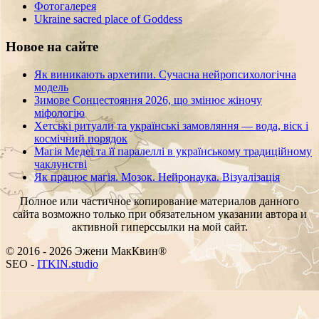
Фотогалерея
Ukraine sacred place of Goddess
Новое на сайте
Як виникають архетипи. Сучасна нейропсихологічна
модель
Зимове Сонцестояння 2026, що змінює жіночу
міфологію
Хетські ритуали та українські замовляння — вода, віск і
космічний порядок
Магія Медеї та її паралеллі в українському традиційному
чаклунстві
Як працює магія. Мозок. Нейронаука. Візуалізація
Полное или частичное копирование материалов данного
сайта возможно только при обязательном указании автора и
активной гиперссылки на мой сайт.
© 2016 - 2026 Эжени МакКвин®
SEO
-
ITKIN.studio