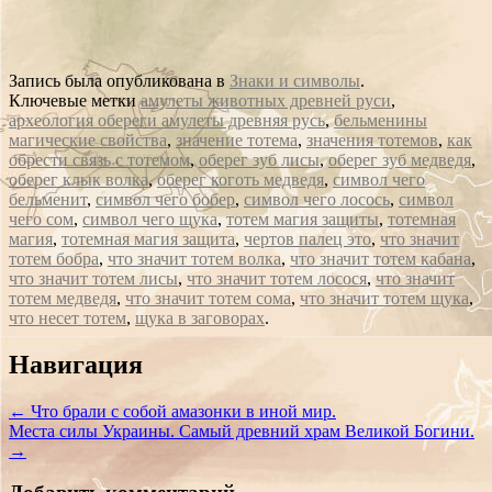
Запись была опубликована в
Знаки и символы
.
Ключевые метки
амулеты животных древней руси
,
археология обереги амулеты древняя русь
,
бельменины
магические свойства
,
значение тотема
,
значения тотемов
,
как
обрести связь с тотемом
,
оберег зуб лисы
,
оберег зуб медведя
,
оберег клык волка
,
оберег коготь медведя
,
символ чего
бельменит
,
символ чего бобер
,
символ чего лосось
,
символ
чего сом
,
символ чего щука
,
тотем магия защиты
,
тотемная
магия
,
тотемная магия защита
,
чертов палец это
,
что значит
тотем бобра
,
что значит тотем волка
,
что значит тотем кабана
,
что значит тотем лисы
,
что значит тотем лосося
,
что значит
тотем медведя
,
что значит тотем сома
,
что значит тотем щука
,
что несет тотем
,
щука в заговорах
.
Сообщение
Навигация
навигации
←
Что брали с собой амазонки в иной мир.
Места силы Украины. Самый древний храм Великой Богини.
→