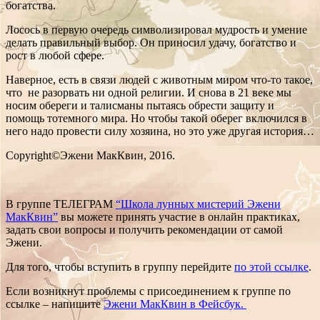
богатства.
Лосось в первую очередь символизировал мудрость и умение
делать правильный выбор. Он приносил удачу, богатство и
рост в любой сфере.
Наверное, есть в связи людей с животным миром что-то такое,
что не разорвать ни одной религии. И снова в 21 веке мы
носим обереги и талисманы пытаясь обрести защиту и
помощь тотемного мира. Но чтобы такой оберег включился в
него надо провести силу хозяина, но это уже другая история…
Copyright©Эжени МакКвин, 2016.
В группе ТЕЛЕГРАМ
“Школа лунных мистерий Эжени
МакКвин”
вы можете принять участие в онлайн практиках,
задать свои вопросы и получить рекомендации от самой
Эжени.
Для того, чтобы вступить в группу перейдите
по этой ссылке
.
Если возникнут проблемы с присоединением к группе по
ссылке – напишите
Эжени МакКвин в Фейсбук.