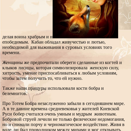
делая воина храбрым и н
епобедимым. Кабан обладал живучестью и лютью,
необходимой для выживания в суровых условиях того
времени.
Женщины же предпочитали обереги сделанные из когтей и
клыков лисицы, которая символизировала женскую силу,
хитрость, умение приспосабливаться к любым условиям,
чтобы затем получить то, что ей нужно.
Также наши пращуры использовали кости бобра и
белемнитов.
Про Тотем Бобра незаслуженно забыли в сегодняшнем мире.
А в те давние времена средневековья у жителей Киевской
Руси бобер считался очень умным и мудрым животным.
Бобровой струей лечили не только физические недомогания,
но и снимали порчу и черномагическое воздействие. Живя в
воде, он был проводником между мирами и мог открывать