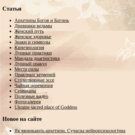
Статьи
Архетипы Богов и Богинь
Дневники ведьмы
Женский путь
Женское здоровье
Знаки и символы
Кинезиология
Лунные практики
Мандала диагностика
Лунный оракул
Места силы
Практики затмений
Стихотворные эссе
Чайная церемония
Семинары
Полезные видео
Фотогалерея
Ukraine sacred place of Goddess
Новое на сайте
Як виникають архетипи. Сучасна нейропсихологічна