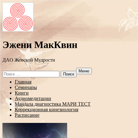
Эжени МакКвин
ДAO Женской Мудрости
Меню
Search
for:
Перейти
Главная
к
Семинары
содержанию
Книги
Аудиомедитации
Мандала диагностика МАРИ ТЕСТ
Коррекционная кинезиология
Расписание