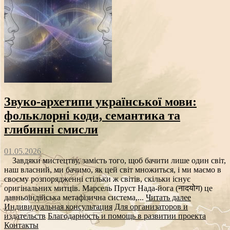
Звуко‑архетипи української мови:
фольклорні коди, семантика та
глибинні смисли
01.05.2026
Завдяки мистецтву, замість того, щоб бачити лише один світ,
наш власний, ми бачимо, як цей світ множиться, і ми маємо в
своєму розпорядженні стільки ж світів, скільки існує
оригінальних митців. Марсель Пруст Нада-йога (नादयोग) це
давньоіндійська метафізична система,...
Читать далее
Индивидуальная консультация
Для организаторов и
издательств
Благодарность и помощь в развитии проекта
Контакты