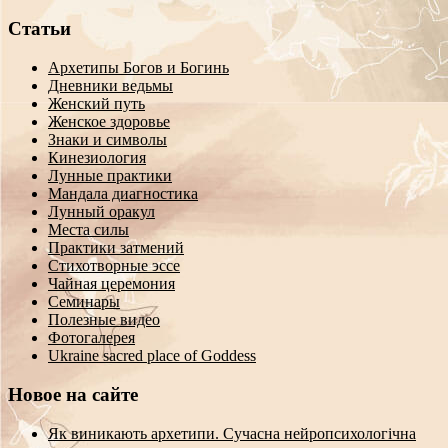
Статьи
Архетипы Богов и Богинь
Дневники ведьмы
Женский путь
Женское здоровье
Знаки и символы
Кинезиология
Лунные практики
Мандала диагностика
Лунный оракул
Места силы
Практики затмений
Стихотворные эссе
Чайная церемония
Семинары
Полезные видео
Фотогалерея
Ukraine sacred place of Goddess
Новое на сайте
Як виникають архетипи. Сучасна нейропсихологічна