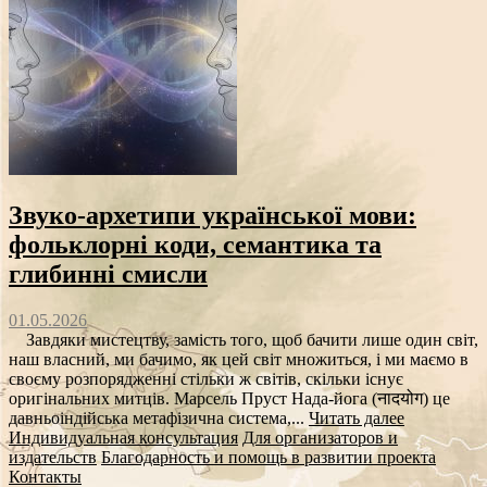
Звуко‑архетипи української мови:
фольклорні коди, семантика та
глибинні смисли
01.05.2026
Завдяки мистецтву, замість того, щоб бачити лише один світ,
наш власний, ми бачимо, як цей світ множиться, і ми маємо в
своєму розпорядженні стільки ж світів, скільки існує
оригінальних митців. Марсель Пруст Нада-йога (नादयोग) це
давньоіндійська метафізична система,...
Читать далее
Индивидуальная консультация
Для организаторов и
издательств
Благодарность и помощь в развитии проекта
Контакты