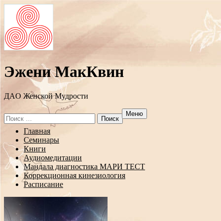
Эжени МакКвин
ДAO Женской Мудрости
Меню
Search
for:
Перейти
Главная
к
Семинары
содержанию
Книги
Аудиомедитации
Мандала диагностика МАРИ ТЕСТ
Коррекционная кинезиология
Расписание