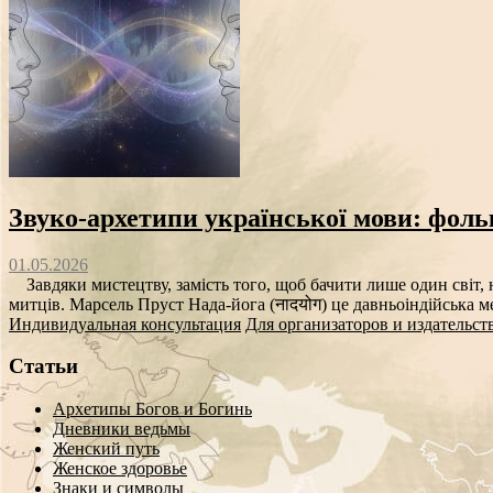
Звуко‑архетипи української мови: фоль
01.05.2026
Завдяки мистецтву, замість того, щоб бачити лише один світ, н
митців. Марсель Пруст Нада-йога (नादयोग) це давньоіндійська ме
Индивидуальная консультация
Для организаторов и издательст
Статьи
Архетипы Богов и Богинь
Дневники ведьмы
Женский путь
Женское здоровье
Знаки и символы