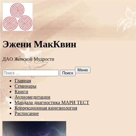
Эжени МакКвин
ДAO Женской Мудрости
Меню
Search
for:
Перейти
Главная
к
Семинары
содержанию
Книги
Аудиомедитации
Мандала диагностика МАРИ ТЕСТ
Коррекционная кинезиология
Расписание