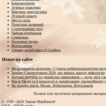
Кинезиология
Лунные практики
Мандала диагностика
Лунный оракул
Места силы
Практики затмений
Стихотворные эссе
Чайная церемония
Семинары
Полезные видео
Фотогалерея
Ukraine sacred place of Goddess
Новое на сайте
Як виникають архетипи. Сучасна нейропсихологічна мод
Зимове Сонцестояння 2026, що змінює жіночу міфологію
Хетські ритуали та українські замовляння — вода, віск і 
Магія Медеї та її паралеллі в українському традиційному 
Як працює магія. Мозок. Нейронаука. Візуалізація
Полное или частичное копирование материа
© 2016 - 2026 Эжени МакКвин®
WE
-
-
ITKIN.studio