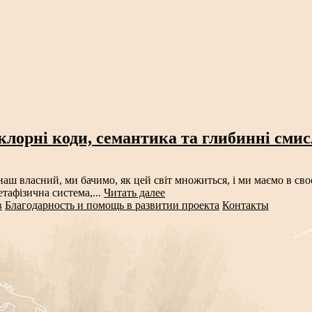
клорні коди, семантика та глибинні сми
аш власний, ми бачимо, як цей світ множиться, і ми маємо в своє
тафізична система,...
Читать далее
в
Благодарность и помощь в развитии проекта
Контакты