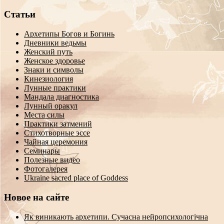
Статьи
Архетипы Богов и Богинь
Дневники ведьмы
Женский путь
Женское здоровье
Знаки и символы
Кинезиология
Лунные практики
Мандала диагностика
Лунный оракул
Места силы
Практики затмений
Стихотворные эссе
Чайная церемония
Семинары
Полезные видео
Фотогалерея
Ukraine sacred place of Goddess
Новое на сайте
Як виникають архетипи. Сучасна нейропсихологічна