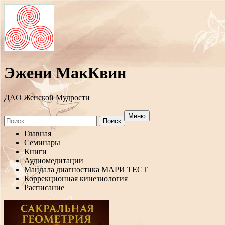
Эжени МакКвин
ДAO Женской Мудрости
Меню
Search
for:
Перейти
Главная
к
Семинары
содержанию
Книги
Аудиомедитации
Мандала диагностика МАРИ ТЕСТ
Коррекционная кинезиология
Расписание