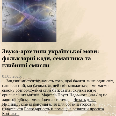
Звуко‑архетипи української мови:
фольклорні коди, семантика та
глибинні смисли
01.05.2026
Завдяки мистецтву, замість того, щоб бачити лише один світ,
наш власний, ми бачимо, як цей світ множиться, і ми маємо в
своєму розпорядженні стільки ж світів, скільки існує
оригінальних митців. Марсель Пруст Нада-йога (नादयोग) це
давньоіндійська метафізична система,...
Читать далее
Индивидуальная консультация
Для организаторов и
издательств
Благодарность и помощь в развитии проекта
Контакты