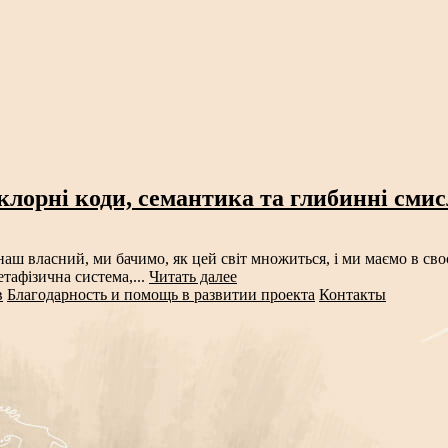
клорні коди, семантика та глибинні сми
аш власний, ми бачимо, як цей світ множиться, і ми маємо в своє
тафізична система,...
Читать далее
в
Благодарность и помощь в развитии проекта
Контакты