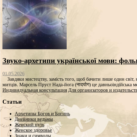
Звуко‑архетипи української мови: фоль
01.05.2026
Завдяки мистецтву, замість того, щоб бачити лише один світ, н
митців. Марсель Пруст Нада-йога (नादयोग) це давньоіндійська ме
Индивидуальная консультация
Для организаторов и издательст
Статьи
Архетипы Богов и Богинь
Дневники ведьмы
Женский путь
Женское здоровье
Знаки и символы