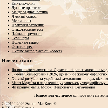
Кинезиология
Лунные практики
Мандала диагностика
Лунный оракул
Места силы
Практики затмений
Стихотворные эссе
Чайная церемония
Семинары
Полезные видео
Фотогалерея
Ukraine sacred place of Goddess
Новое на сайте
Як виникають архетипи. Сучасна нейропсихологічна мод
Зимове Сонцестояння 2026, що змінює жіночу міфологію
Хетські ритуали та українські замовляння — вода, віск і 
Магія Медеї та її паралеллі в українському традиційному 
Як працює магія. Мозок. Нейронаука. Візуалізація
Полное или частичное копирование материа
© 2016 - 2026 Эжени МакКвин®
SEO
-
ITKIN.studio