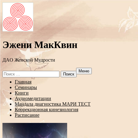
Эжени МакКвин
ДAO Женской Мудрости
Меню
Search
for:
Перейти
Главная
к
Семинары
содержанию
Книги
Аудиомедитации
Мандала диагностика МАРИ ТЕСТ
Коррекционная кинезиология
Расписание