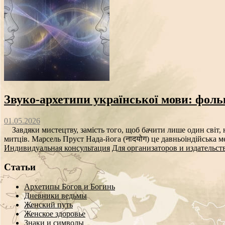
Звуко‑архетипи української мови: фоль
01.05.2026
Завдяки мистецтву, замість того, щоб бачити лише один світ, н
митців. Марсель Пруст Нада-йога (नादयोग) це давньоіндійська ме
Индивидуальная консультация
Для организаторов и издательст
Статьи
Архетипы Богов и Богинь
Дневники ведьмы
Женский путь
Женское здоровье
Знаки и символы