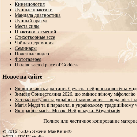
Кинезиология
Лунные практики
Мандала диагностика
Лунный оракул
Места силы
Практики затмений
Стихотворные эссе
Чайная церемония
Семинары
Полезные видео
Фотогалерея
Ukraine sacred place of Goddess
Новое на сайте
Як виникають архетипи. Сучасна нейропсихологічна мод
Зимове Сонцестояння 2026, що змінює жіночу міфологію
Хетські ритуали та українські замовляння — вода, віск і 
Магія Медеї та її паралеллі в українському традиційному 
Як працює магія. Мозок. Нейронаука. Візуалізація
Полное или частичное копирование материа
© 2016 - 2026 Эжени МакКвин®
WEB
-
ITKIN.studio