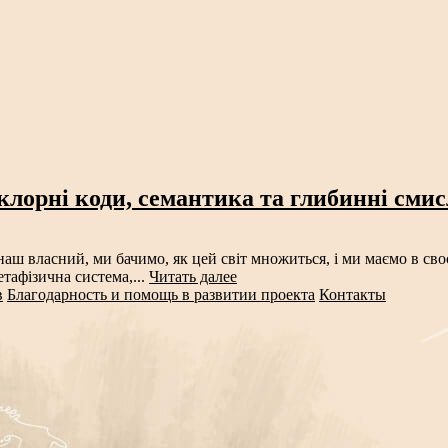
клорні коди, семантика та глибинні сми
аш власний, ми бачимо, як цей світ множиться, і ми маємо в своє
тафізична система,...
Читать далее
в
Благодарность и помощь в развитии проекта
Контакты