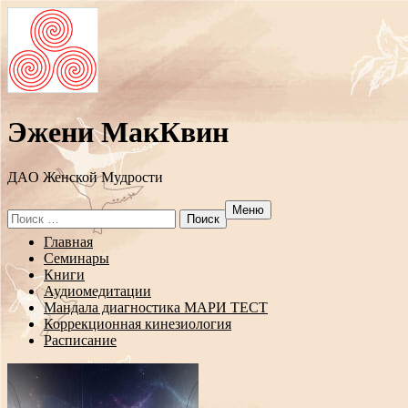
Эжени МакКвин
ДAO Женской Мудрости
Меню
Search
for:
Перейти
Главная
к
Семинары
содержанию
Книги
Аудиомедитации
Мандала диагностика МАРИ ТЕСТ
Коррекционная кинезиология
Расписание