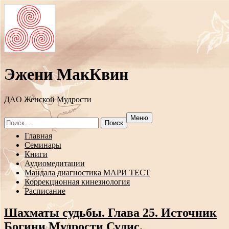
Эжени МакКвин
ДAO Женской Мудрости
Меню
Search
for:
Перейти
Главная
к
Семинары
содержанию
Книги
Аудиомедитации
Мандала диагностика МАРИ ТЕСТ
Коррекционная кинезиология
Расписание
Шахматы судьбы. Глава 25. Источник
Богини Мудрости Сулис.