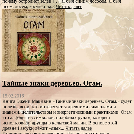
почему остролист зелен […] Я был синим лососем, Я был
псом, лосем, косулей на...
Читать далее
Тайные знаки деревьев. Огам.
15.02.2016
Книга Эжени МакКвин «Тайные знаки деревьев. Огам.» будет
полезна всем, кто интересуется древними символами и
знаками, целительством и энергетическими практиками. Огам
это алфавит из символов, подобных рунам, который
использовали друиды в кельтской магии. В основе этой
древней азбуки лежит «язык...
Читать далее
Индивидуальная консультация
Для организаторов и