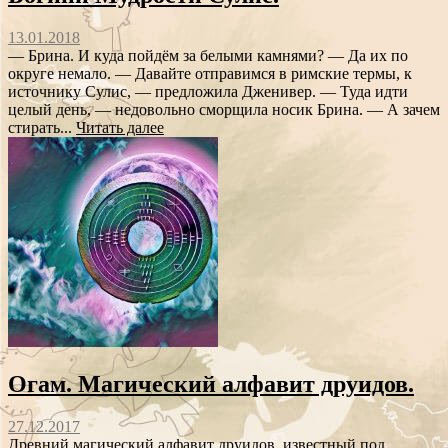
13.01.2018
— Брина. И куда пойдём за белыми камнями? — Да их по
округе немало. — Давайте отправимся в римские термы, к
источнику Сулис, — предложила Дженивер. — Туда идти
целый день, — недовольно сморщила носик Брина. — А зачем
стирать...
Читать далее
Огам. Магический алфавит друидов.
27.12.2017
Древний магический алфавит друидов, известный под