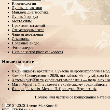
Кинезиология
Лунные практики
Мандала диагностика
Лунный оракул
Места силы
Практики затмений
Стихотворные эссе
Чайная церемония
Семинары
Полезные видео
Фотогалерея
Ukraine sacred place of Goddess
Новое на сайте
Як виникають архетипи. Сучасна нейропсихологічна мод
Зимове Сонцестояння 2026, що змінює жіночу міфологію
Хетські ритуали та українські замовляння — вода, віск і 
Магія Медеї та її паралеллі в українському традиційному 
Як працює магія. Мозок. Нейронаука. Візуалізація
Полное или частичное копирование материа
© 2016 - 2026 Эжени МакКвин®
PPC
-
ITKIN.studio