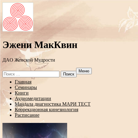
Эжени МакКвин
ДAO Женской Мудрости
Меню
Search
for:
Перейти
Главная
к
Семинары
содержанию
Книги
Аудиомедитации
Мандала диагностика МАРИ ТЕСТ
Коррекционная кинезиология
Расписание