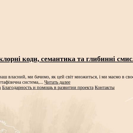
клорні коди, семантика та глибинні сми
аш власний, ми бачимо, як цей світ множиться, і ми маємо в своє
тафізична система,...
Читать далее
в
Благодарность и помощь в развитии проекта
Контакты