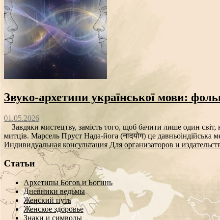
Звуко‑архетипи української мови: фоль
01.05.2026
Завдяки мистецтву, замість того, щоб бачити лише один світ, н
митців. Марсель Пруст Нада-йога (नादयोग) це давньоіндійська ме
Индивидуальная консультация
Для организаторов и издательст
Статьи
Архетипы Богов и Богинь
Дневники ведьмы
Женский путь
Женское здоровье
Знаки и символы