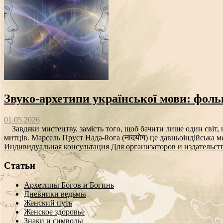
Звуко‑архетипи української мови: фоль
01.05.2026
Завдяки мистецтву, замість того, щоб бачити лише один світ, н
митців. Марсель Пруст Нада-йога (नादयोग) це давньоіндійська ме
Индивидуальная консультация
Для организаторов и издательст
Статьи
Архетипы Богов и Богинь
Дневники ведьмы
Женский путь
Женское здоровье
Знаки и символы