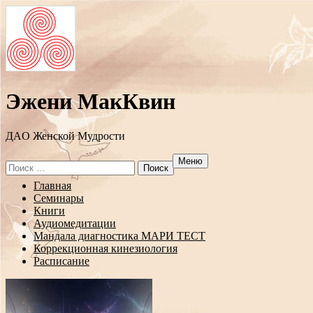
Эжени МакКвин
ДAO Женской Мудрости
Меню
Search
for:
Перейти
Главная
к
Семинары
содержанию
Книги
Аудиомедитации
Мандала диагностика МАРИ ТЕСТ
Коррекционная кинезиология
Расписание