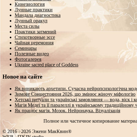
Кинезиология
Лунные практики
Мандала диагностика
Лунный оракул
Места силы
Практики затмений
Стихотворные эссе
Чайная церемония
Семинары
Полезные видео
Фотогалерея
Ukraine sacred place of Goddess
Новое на сайте
Як виникають архетипи. Сучасна нейропсихологічна мод
Зимове Сонцестояння 2026, що змінює жіночу міфологію
Хетські ритуали та українські замовляння — вода, віск і 
Магія Медеї та її паралеллі в українському традиційному 
Як працює магія. Мозок. Нейронаука. Візуалізація
Полное или частичное копирование материа
© 2016 - 2026 Эжени МакКвин®
WEB
-
ITKIN.studio