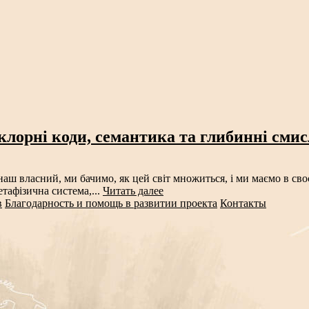
клорні коди, семантика та глибинні сми
аш власний, ми бачимо, як цей світ множиться, і ми маємо в своє
тафізична система,...
Читать далее
в
Благодарность и помощь в развитии проекта
Контакты