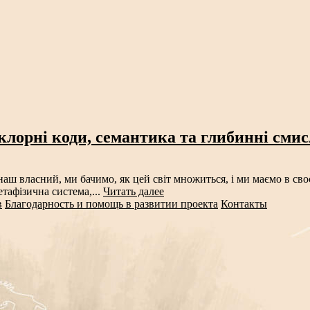
клорні коди, семантика та глибинні сми
аш власний, ми бачимо, як цей світ множиться, і ми маємо в своє
тафізична система,...
Читать далее
в
Благодарность и помощь в развитии проекта
Контакты