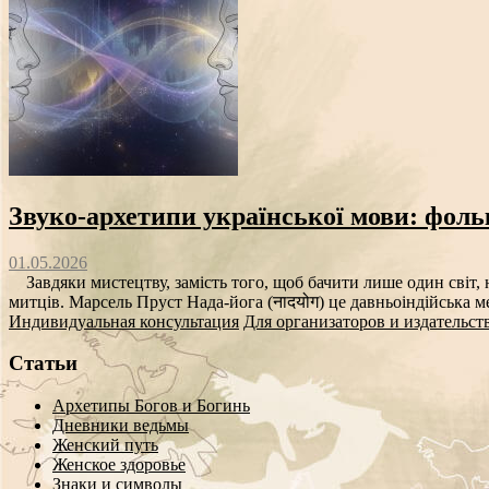
Звуко‑архетипи української мови: фоль
01.05.2026
Завдяки мистецтву, замість того, щоб бачити лише один світ, н
митців. Марсель Пруст Нада-йога (नादयोग) це давньоіндійська ме
Индивидуальная консультация
Для организаторов и издательст
Статьи
Архетипы Богов и Богинь
Дневники ведьмы
Женский путь
Женское здоровье
Знаки и символы