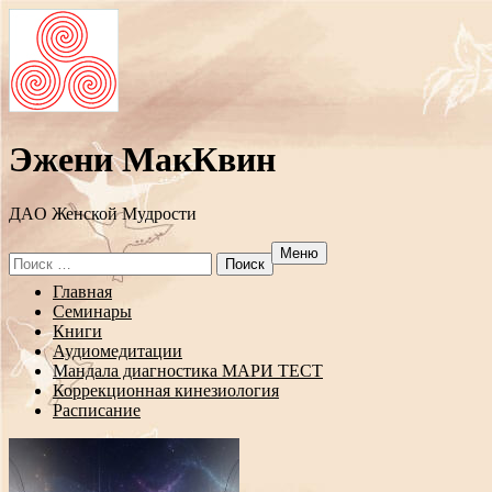
Эжени МакКвин
ДAO Женской Мудрости
Меню
Search
for:
Перейти
Главная
к
Семинары
содержанию
Книги
Аудиомедитации
Мандала диагностика МАРИ ТЕСТ
Коррекционная кинезиология
Расписание