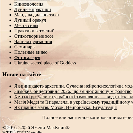
Кинезиология
Лунные практики
Мандала диагностика
Лунный оракул
Места силы
Практики затмений
Стихотворные эссе
Чайная церемония
Семинары
Полезные видео
Фотогалерея
Ukraine sacred place of Goddess
Новое на сайте
Як виникають архетипи. Сучасна нейропсихологічна мод
Зимове Сонцестояння 2026, що змінює жіночу міфологію
Хетські ритуали та українські замовляння — вода, віск і 
Магія Медеї та її паралеллі в українському традиційному 
Як працює магія. Мозок. Нейронаука. Візуалізація
Полное или частичное копирование материа
© 2016 - 2026 Эжени МакКвин®
SEB
-
ITKIN.studio