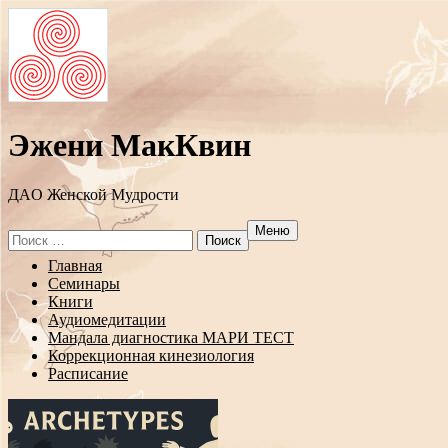
Эжени МакКвин
ДAO Женской Мудрости
Меню
Search
for:
Перейти
Главная
к
Семинары
содержанию
Книги
Аудиомедитации
Мандала диагностика МАРИ ТЕСТ
Коррекционная кинезиология
Расписание