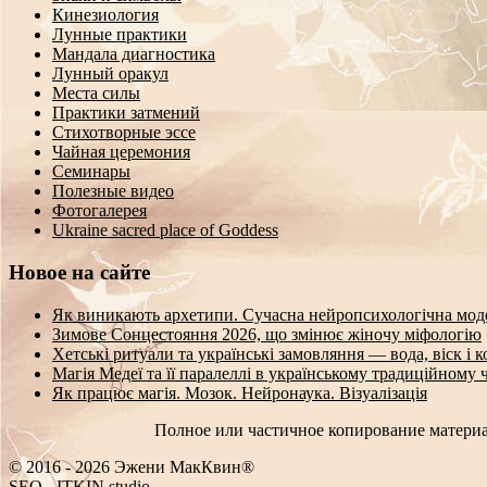
Кинезиология
Лунные практики
Мандала диагностика
Лунный оракул
Места силы
Практики затмений
Стихотворные эссе
Чайная церемония
Семинары
Полезные видео
Фотогалерея
Ukraine sacred place of Goddess
Новое на сайте
Як виникають архетипи. Сучасна нейропсихологічна мод
Зимове Сонцестояння 2026, що змінює жіночу міфологію
Хетські ритуали та українські замовляння — вода, віск і 
Магія Медеї та її паралеллі в українському традиційному 
Як працює магія. Мозок. Нейронаука. Візуалізація
Полное или частичное копирование материа
© 2016 - 2026 Эжени МакКвин®
SEO
-
ITKIN.studio