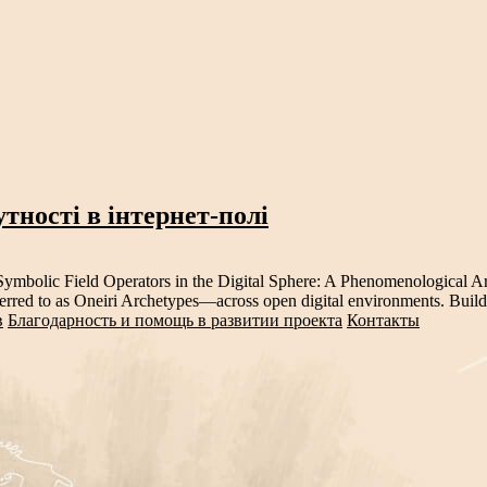
тності в інтернет-полі
mbolic Field Operators in the Digital Sphere: A Phenomenological Ar
erred to as Oneiri Archetypes—across open digital environments. Buildi
в
Благодарность и помощь в развитии проекта
Контакты