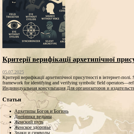
Критерії верифікації архетипічної прису
05.07.2025
Критерії верифікації архетипічної присутності в інтернет-полі. Sy
framework for identifying and verifying symbolic field operators—ref
Индивидуальная консультация
Для организаторов и издательст
Статьи
Архетипы Богов и Богинь
Дневники ведьмы
Женский путь
Женское здоровье
Знаки и символы