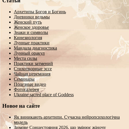
Статьи
Архетипы Богов и Богинь
Дневники ведьмы
Женский путь
Женское здоровье
Знаки и символы
Кинезиология
Лунные практики
Мандала диагностика
Лунный оракул
Места силы
Практики затмений
Стихотворные эссе
Чайная церемония
Семинары
Полезные видео
Фотогалерея
Ukraine sacred place of Goddess
Новое на сайте
Як виникають архетипи. Сучасна нейропсихологічна
модель
Зимове Сонцестояння 2026, що змінює жіночу