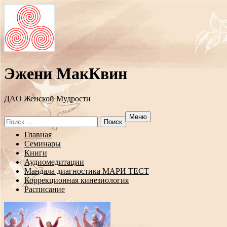
Эжени МакКвин
ДAO Женской Мудрости
Меню
Search
for:
Перейти
Главная
к
Семинары
содержанию
Книги
Аудиомедитации
Мандала диагностика МАРИ ТЕСТ
Коррекционная кинезиология
Расписание