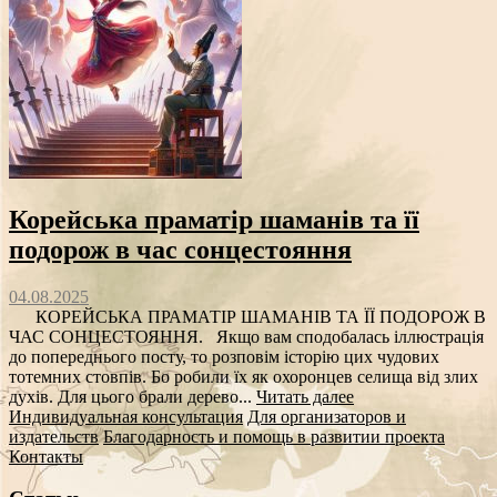
Корейська праматір шаманів та її
подорож в час сонцестояння
04.08.2025
КОРЕЙСЬКА ПРАМАТІР ШАМАНІВ ТА ЇЇ ПОДОРОЖ В
ЧАС СОНЦЕСТОЯННЯ. Якщо вам сподобалась іллюстрація
до попереднього посту, то розповім історію цих чудових
тотемних стовпів. Бо робили їх як охоронцев селища від злих
духів. Для цього брали дерево...
Читать далее
Индивидуальная консультация
Для организаторов и
издательств
Благодарность и помощь в развитии проекта
Контакты