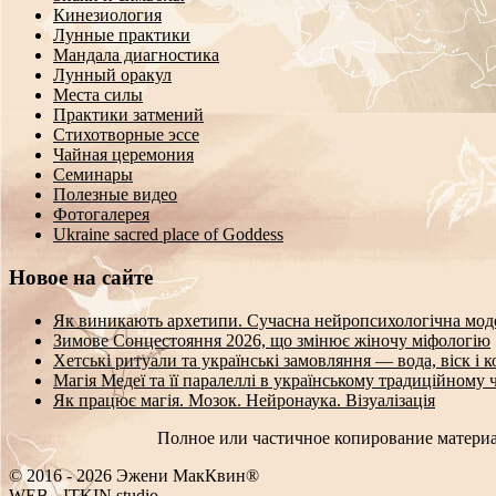
Кинезиология
Лунные практики
Мандала диагностика
Лунный оракул
Места силы
Практики затмений
Стихотворные эссе
Чайная церемония
Семинары
Полезные видео
Фотогалерея
Ukraine sacred place of Goddess
Новое на сайте
Як виникають архетипи. Сучасна нейропсихологічна мод
Зимове Сонцестояння 2026, що змінює жіночу міфологію
Хетські ритуали та українські замовляння — вода, віск і 
Магія Медеї та її паралеллі в українському традиційному 
Як працює магія. Мозок. Нейронаука. Візуалізація
Полное или частичное копирование материа
© 2016 - 2026 Эжени МакКвин®
WEB
-
ITKIN.studio