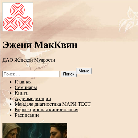
Эжени МакКвин
ДAO Женской Мудрости
Меню
Search
for:
Перейти
Главная
к
Семинары
содержанию
Книги
Аудиомедитации
Мандала диагностика МАРИ ТЕСТ
Коррекционная кинезиология
Расписание