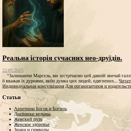
Реальна історія сучасних нео-друїдів.
22.05.2025
“Залишаючи Марсель, ми зустрічаємо цей давній звичай галлів; 
б вважав їх дурнями, якби думка цих людей, одягнених...
Читат
Индивидуальная консультация
Для организаторов и издательст
Статьи
Архетипы Богов и Богинь
Дневники ведьмы
Женский путь
Женское здоровье
Знаки и символы