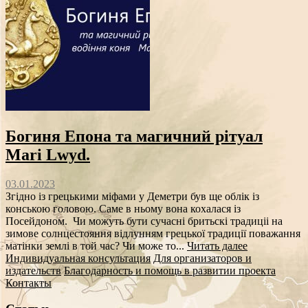
Богиня Епона та магичний рітуал
Mari Lwyd.
03.01.2023
Згідно із грецькими міфами у Деметри був ще облік із
конською головою. Саме в ньому вона кохалася із
Посейдоном. Чи можуть бути сучасні бритьскі традиціі на
зимове солнцестояння відлунням грецької традиції поважання
матінки землі в той час? Чи може то...
Читать далее
Индивидуальная консультация
Для организаторов и
издательств
Благодарность и помощь в развитии проекта
Контакты