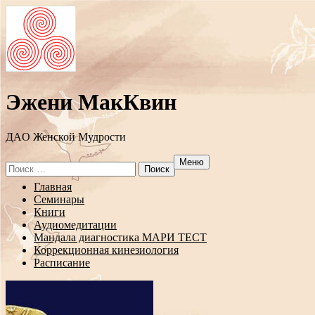
Эжени МакКвин
ДAO Женской Мудрости
Меню
Search
for:
Перейти
Главная
к
Семинары
содержанию
Книги
Аудиомедитации
Мандала диагностика МАРИ ТЕСТ
Коррекционная кинезиология
Расписание