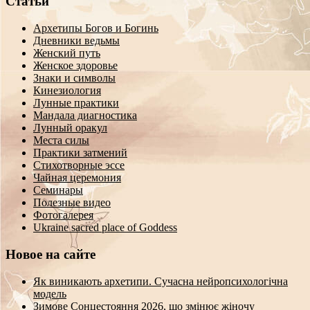
Статьи
Архетипы Богов и Богинь
Дневники ведьмы
Женский путь
Женское здоровье
Знаки и символы
Кинезиология
Лунные практики
Мандала диагностика
Лунный оракул
Места силы
Практики затмений
Стихотворные эссе
Чайная церемония
Семинары
Полезные видео
Фотогалерея
Ukraine sacred place of Goddess
Новое на сайте
Як виникають архетипи. Сучасна нейропсихологічна
модель
Зимове Сонцестояння 2026, що змінює жіночу