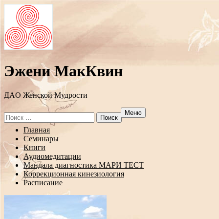
Эжени МакКвин
ДAO Женской Мудрости
Меню
Search
for:
Перейти
Главная
к
Семинары
содержанию
Книги
Аудиомедитации
Мандала диагностика МАРИ ТЕСТ
Коррекционная кинезиология
Расписание