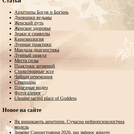
Статьи
Архетипы Богов и Богинь
Дневники ведьмы
Женский путь
Женское здоровье
Знаки и символы
Кинезиология
Лунные практики
Мандала диагностика
Лунный оракул
Места силы
Практики затмений
Стихотворные эссе
Чайная церемония
Семинары
Полезные видео
Фотогалерея
Ukraine sacred place of Goddess
Новое на сайте
Як виникають архетипи. Сучасна нейропсихологічна
модель
Зимове Сонцестояння 2026, що змінює жіночу