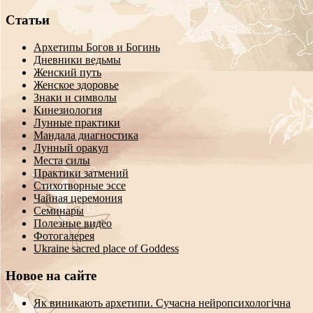
Статьи
Архетипы Богов и Богинь
Дневники ведьмы
Женский путь
Женское здоровье
Знаки и символы
Кинезиология
Лунные практики
Мандала диагностика
Лунный оракул
Места силы
Практики затмений
Стихотворные эссе
Чайная церемония
Семинары
Полезные видео
Фотогалерея
Ukraine sacred place of Goddess
Новое на сайте
Як виникають архетипи. Сучасна нейропсихологічна