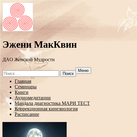
Эжени МакКвин
ДAO Женской Мудрости
Меню
Search
for:
Перейти
Главная
к
Семинары
содержанию
Книги
Аудиомедитации
Мандала диагностика МАРИ ТЕСТ
Коррекционная кинезиология
Расписание