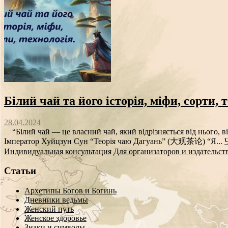
Білий чай та його історія, міфи, сорти, 
28.04.2024
“Білий чай — це власний чай, який відрізняється від нього, ві
Імператор Хуйцзун Сун “Теорія чаю Дагуань” (大观茶论) “Я...
Индивидуальная консультация
Для организаторов и издательст
Статьи
Архетипы Богов и Богинь
Дневники ведьмы
Женский путь
Женское здоровье
Знаки и символы