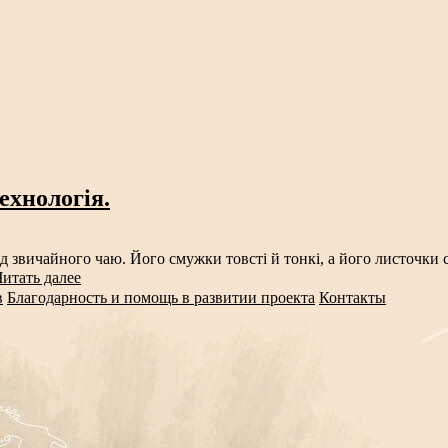
технологія.
д звичайного чаю. Його смужки товсті й тонкі, а його листочки 
Читать далее
в
Благодарность и помощь в развитии проекта
Контакты