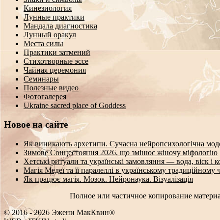
Кинезиология
Лунные практики
Мандала диагностика
Лунный оракул
Места силы
Практики затмений
Стихотворные эссе
Чайная церемония
Семинары
Полезные видео
Фотогалерея
Ukraine sacred place of Goddess
Новое на сайте
Як виникають архетипи. Сучасна нейропсихологічна мод
Зимове Сонцестояння 2026, що змінює жіночу міфологію
Хетські ритуали та українські замовляння — вода, віск і 
Магія Медеї та її паралеллі в українському традиційному 
Як працює магія. Мозок. Нейронаука. Візуалізація
Полное или частичное копирование материа
© 2016 - 2026 Эжени МакКвин®