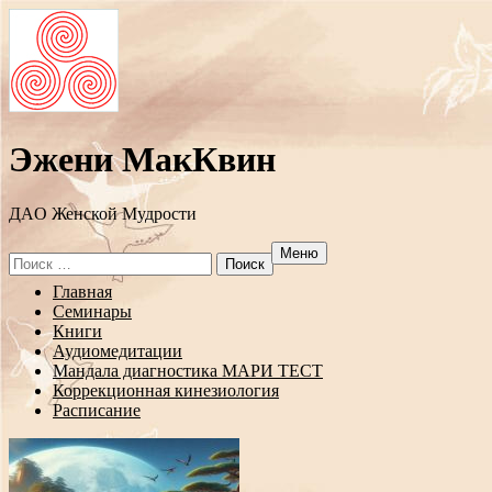
Эжени МакКвин
ДAO Женской Мудрости
Меню
Search
for:
Перейти
Главная
к
Семинары
содержанию
Книги
Аудиомедитации
Мандала диагностика МАРИ ТЕСТ
Коррекционная кинезиология
Расписание