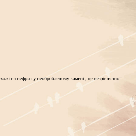
схожі на нефрит у необробленому камені , це незрівнянно”.