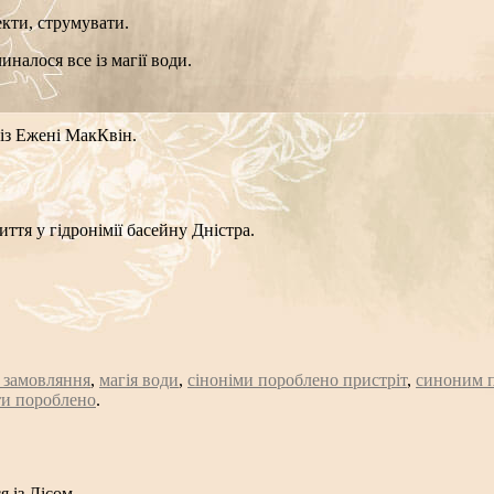
екти, струмувати.
налося все із магії води.
 із Ежені МакКвін.
иття у гідронімії басейну Дністра.
т замовляння
,
магія води
,
сіноніми пороблено пристріт
,
синоним п
ти пороблено
.
 із Лісом.