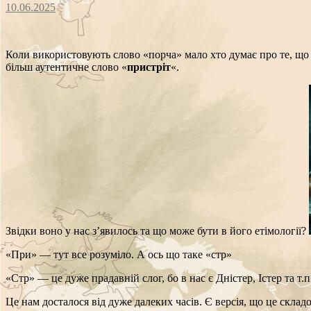
10.06.2025
Коли використовують слово «порча» мало хто думає про те, що 
більш аутентичне слово «
пристріт
«.
Звідки воно у нас з’явилось та що може бути в його етімології?
«При» — тут все розуміло. А ось що таке «стр»
«Стр» — це дуже прадавній слог, бо в нас є Дністер, Істер та т.п
Це нам досталося від дуже далеких часів. Є версія, що це складо