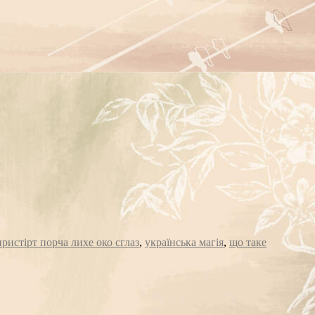
ристірт порча лихе око сглаз
,
українська магія
,
що таке