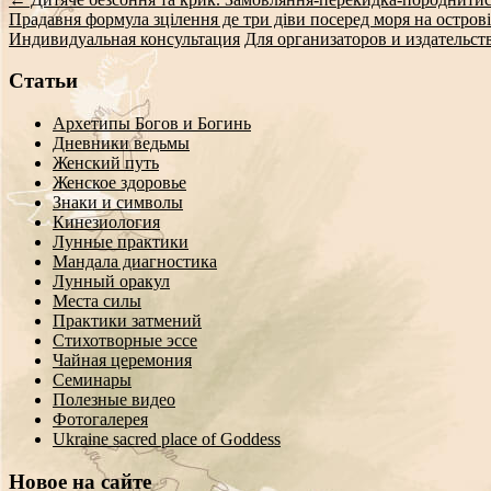
Прадавня формула зцілення де три діви посеред моря на остров
Индивидуальная консультация
Для организаторов и издательст
Статьи
Архетипы Богов и Богинь
Дневники ведьмы
Женский путь
Женское здоровье
Знаки и символы
Кинезиология
Лунные практики
Мандала диагностика
Лунный оракул
Места силы
Практики затмений
Стихотворные эссе
Чайная церемония
Семинары
Полезные видео
Фотогалерея
Ukraine sacred place of Goddess
Новое на сайте