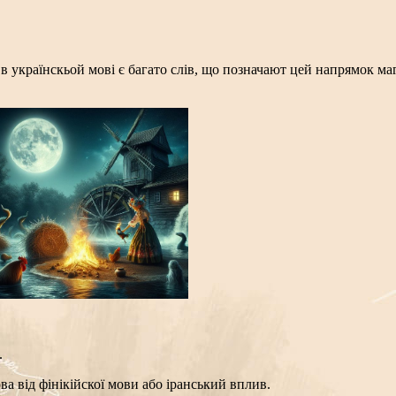
в українскьой мові є багато слів, що позначают цей напрямок ма
.
ва від фінікійскої мови або іранський вплив.