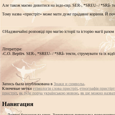
Але також маємо дивитися на індо-євр. SER-, *SREU- / *SRâ- т
Тому назва «пристріт» може мати дуже прадавне коріння. Й почи
©Надзвичайні розповіді про магію історії та історію магії разом
Література:
-С.О. Вербіч. SER-, *SREU- / *SRâ- текти, струмувати та іх відб
Запись была опубликована в
Знаки и символы
.
Ключевые метки
етімологія слова пристріт
,
етнографія пристір
пристріт
,
як буде порча українською мовою
,
як ще можно назва
Сообщение
Навигация
навигации
←
Дитяче безсоння та крик. Замовляння-перекидка-породнитися