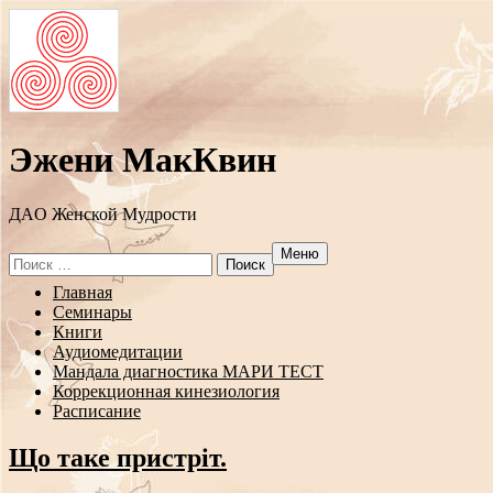
Эжени МакКвин
ДAO Женской Мудрости
Меню
Search
for:
Перейти
Главная
к
Семинары
содержанию
Книги
Аудиомедитации
Мандала диагностика МАРИ ТЕСТ
Коррекционная кинезиология
Расписание
Що таке пристріт.