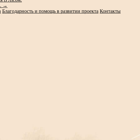
і.
→
в
Благодарность и помощь в развитии проекта
Контакты