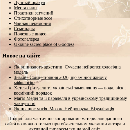
Лунный оракул
Места силы
Практики затмений
Стихотворные эссе
Чайная церемония
Семинары
Полезные видео
Фотогалерея
Ukraine sacred place of Goddess
Новое на сайте
Як виникають архетипи. Сучасна нейропсихологічна
модель
Зимове Сонцестояння 2026, що змінює жіночу
міфологію
Хетські ритуали та українські замовляння — вода, віск і
космічний порядок
Магія Медеї та її паралеллі в українському традиційному
чаклунстві
Як працює магія. Мозок. Нейронаука. Візуалізація
Полное или частичное копирование материалов данного
сайта возможно только при обязательном указании автора и
активной гиперссылки на мой сайт.