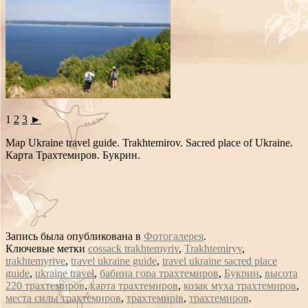
1
2
3
►
Map Ukraine travel guide. Trakhtemirov. Sacred place of Ukraine.
Карта Трахтемиров. Букрин.
Запись была опубликована в
Фотогалерея
.
Ключевые метки
cossack trakhtemyriv
,
Trakhtemiryv
,
trakhtemyrive
,
travel ukraine guide
,
travel ukraine sacred place
guide
,
ukraine travel
,
бабина гора трахтемиров
,
Букрин
,
высота
220 трахтемиров
,
карта трахтемиров
,
козак муха трахтемиров
,
места силы трахтемиров
,
трахтемирів
,
трахтемиров
.