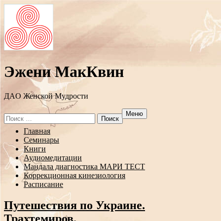
Эжени МакКвин
ДAO Женской Мудрости
Меню
Search
for:
Перейти
Главная
к
Семинары
содержанию
Книги
Аудиомедитации
Мандала диагностика МАРИ ТЕСТ
Коррекционная кинезиология
Расписание
Путешествия по Украине.
Трахтемиров.