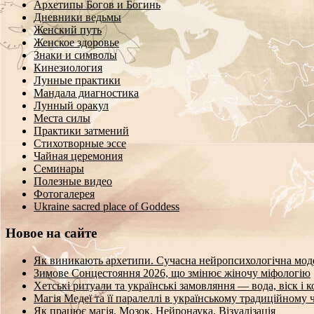
Архетипы Богов и Богинь
Дневники ведьмы
Женский путь
Женское здоровье
Знаки и символы
Кинезиология
Лунные практики
Мандала диагностика
Лунный оракул
Места силы
Практики затмений
Стихотворные эссе
Чайная церемония
Семинары
Полезные видео
Фотогалерея
Ukraine sacred place of Goddess
Новое на сайте
Як виникають архетипи. Сучасна нейропсихологічна мод
Зимове Сонцестояння 2026, що змінює жіночу міфологію
Хетські ритуали та українські замовляння — вода, віск і 
Магія Медеї та її паралеллі в українському традиційному 
Як працює магія. Мозок. Нейронаука. Візуалізація