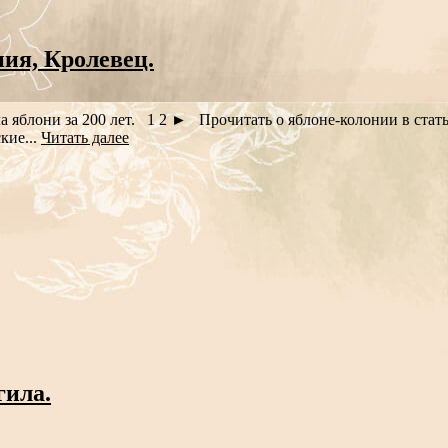
ия, Кролевец.
ла яблони за 200 лет. 1 2 ► Прочитать о яблоне-колонии в ст
ские...
Читать далее
гила.