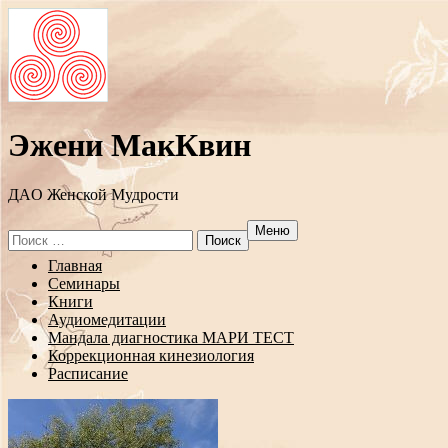
Эжени МакКвин
ДAO Женской Мудрости
Меню
Search
for:
Перейти
Главная
к
Семинары
содержанию
Книги
Аудиомедитации
Мандала диагностика МАРИ ТЕСТ
Коррекционная кинезиология
Расписание