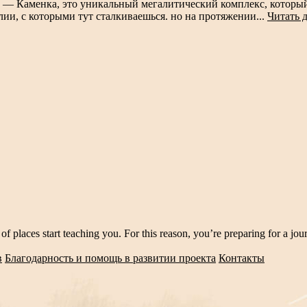
 — Каменка, это уникальный мегалитический комплекс, который 
лии, с которыми тут сталкиваешься. но на протяжении...
Читать 
of places start teaching you. For this reason, you’re preparing for a jou
в
Благодарность и помощь в развитии проекта
Контакты