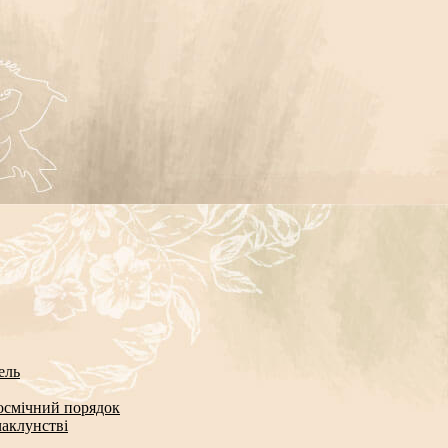
ель
космічний порядок
чаклунстві