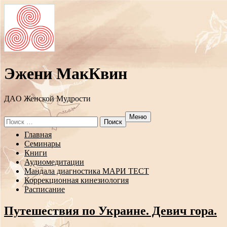
Эжени МакКвин
ДAO Женской Мудрости
Меню
Search
for:
Перейти
Главная
к
Семинары
содержанию
Книги
Аудиомедитации
Мандала диагностика МАРИ ТЕСТ
Коррекционная кинезиология
Расписание
Путешествия по Украине. Девич гора.