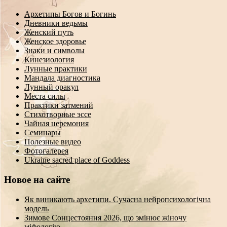
Архетипы Богов и Богинь
Дневники ведьмы
Женский путь
Женское здоровье
Знаки и символы
Кинезиология
Лунные практики
Мандала диагностика
Лунный оракул
Места силы
Практики затмений
Стихотворные эссе
Чайная церемония
Семинары
Полезные видео
Фотогалерея
Ukraine sacred place of Goddess
Новое на сайте
Як виникають архетипи. Сучасна нейропсихологічна
модель
Зимове Сонцестояння 2026, що змінює жіночу
міфологію