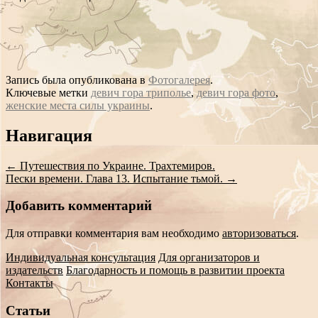
Запись была опубликована в
Фотогалерея
.
Ключевые метки
девич гора триполье
,
девич гора фото
,
женские места силы украины
.
Сообщение
Навигация
навигации
←
Путешествия по Украине. Трахтемиров.
Пески времени. Глава 13. Испытание тьмой.
→
Добавить комментарий
Для отправки комментария вам необходимо
авторизоваться
.
Индивидуальная консультация
Для организаторов и
издательств
Благодарность и помощь в развитии проекта
Контакты
Статьи