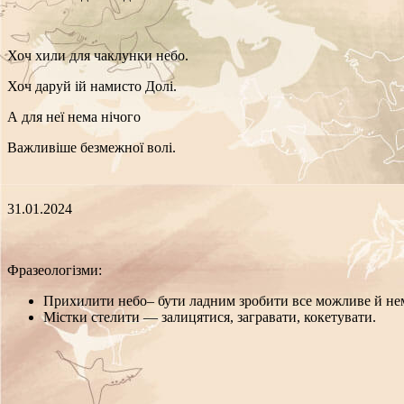
Хоч хили для чаклунки небо.
Хоч даруй ій намисто Долі.
А для неї нема нічого
Важливіше безмежної волі.
31.01.2024
Фразеологізми:
Прихилити небо– бути ладним зробити все можливе й не
Містки стелити — залицятися, загравати, кокетувати.