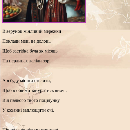
Візерунок мінливий мережки
Поклади мені на долоні.
Щоб застібка була як місяць
На перлинах леліли зорі.
А я буду містки стелити,
Щоб в обійми зануритись вночі.
Від палкого твого поцілунку
У коханні заплющити очі.
Ніч паде до пітьми струмкої