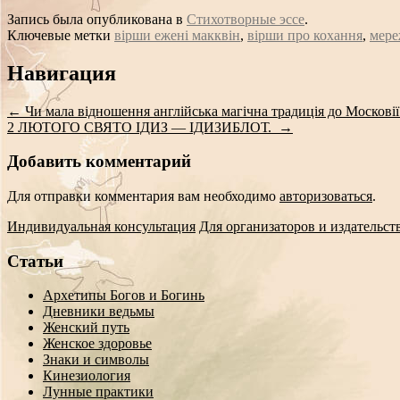
Запись была опубликована в
Стихотворные эссе
.
Ключевые метки
вірши ежені макквін
,
вірши про кохання
,
мере
Сообщение
Навигация
навигации
←
Чи мала відношення англійська магічна традиція до Московії. І
2 ЛЮТОГО СВЯТО ІДИЗ — ІДИЗИБЛОТ.
→
Добавить комментарий
Для отправки комментария вам необходимо
авторизоваться
.
Индивидуальная консультация
Для организаторов и издательст
Статьи
Архетипы Богов и Богинь
Дневники ведьмы
Женский путь
Женское здоровье
Знаки и символы
Кинезиология
Лунные практики