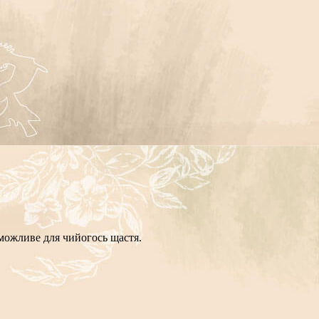
можливе для чийогось щастя.