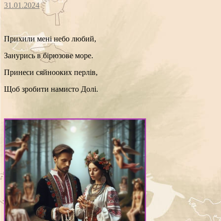
31.01.2024
Прихили мені небо любий,
Занурись в бірюзове море.
Принеси сяйнооких перлів,
Щоб зробити намисто Долі.