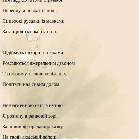
Переплута шляхи та долі.
Синьоокі русалки із мавками
Затанцюють в імлі у полі.
Підіймуть вихорці стежками,
Розсміються джерельним дзвоном
Та покличуть свою коліжанку
Політати над сивим долом.
Незбагненною світла нутою
Я розтану в ранковій зорі,
Залишивши прадавню казку
На твоїй людській долоні.