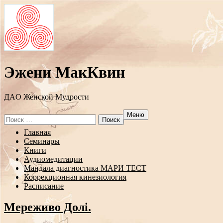
Эжени МакКвин
ДAO Женской Мудрости
Меню
Search
for:
Перейти
Главная
к
Семинары
содержанию
Книги
Аудиомедитации
Мандала диагностика МАРИ ТЕСТ
Коррекционная кинезиология
Расписание
Мереживо Долі.