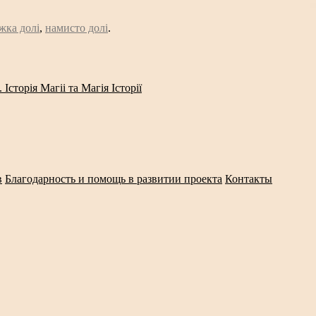
жка долі
,
намисто долі
.
сторія Магіі та Магія Історії
в
Благодарность и помощь в развитии проекта
Контакты