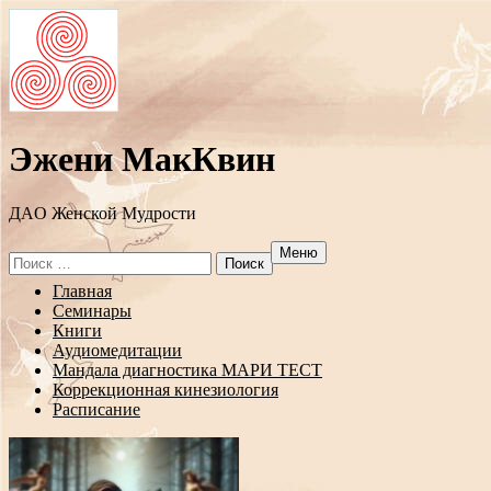
Эжени МакКвин
ДAO Женской Мудрости
Меню
Search
for:
Перейти
Главная
к
Семинары
содержанию
Книги
Аудиомедитации
Мандала диагностика МАРИ ТЕСТ
Коррекционная кинезиология
Расписание