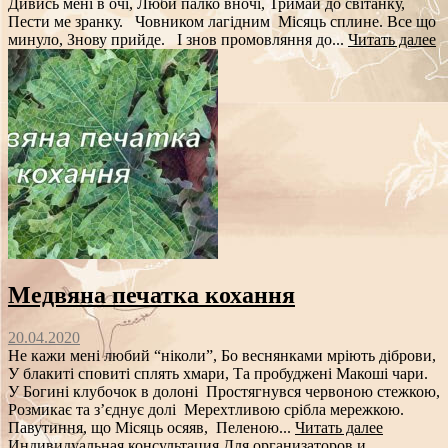
Дивись мені в очі, Люби палко вночі, Тримай до світанку,
Пести ме зранку. Човником лагідним Місяць сплине. Все що
минуло, Знову прийде. І знов промовляння до...
Читать далее
Медвяна печатка кохання
20.04.2020
Не кажи мені любий “ніколи”, Бо веснянками мріють діброви,
У блакиті сповиті сплять хмари, Та пробуджені Макоші чари.
У Богині клубочок в долоні Простягнувся червоною стежкою,
Розмикає та з’єднує долі Мерехтливою срібла мережкою.
Павутиння, що Місяць осяяв, Пеленою...
Читать далее
Индивидуальная консультация
Для организаторов и