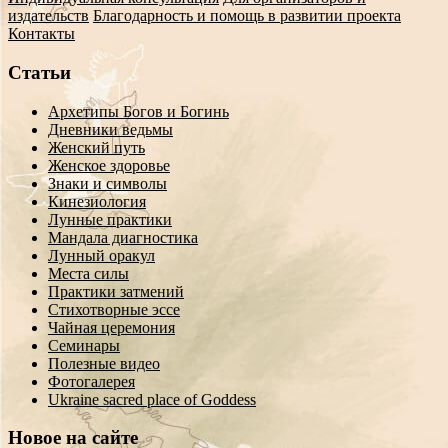
издательств
Благодарность и помощь в развитии проекта
Контакты
Статьи
Архетипы Богов и Богинь
Дневники ведьмы
Женский путь
Женское здоровье
Знаки и символы
Кинезиология
Лунные практики
Мандала диагностика
Лунный оракул
Места силы
Практики затмений
Стихотворные эссе
Чайная церемония
Семинары
Полезные видео
Фотогалерея
Ukraine sacred place of Goddess
Новое на сайте