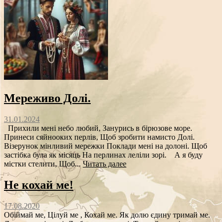
Мереживо Долі.
31.01.2024
Прихили мені небо любий, Занурись в бірюзове море.
Принеси сяйнооких перлів, Щоб зробити намисто Долі.
Візерунок мінливий мережки Поклади мені на долоні. Щоб
застібка була як місяць На перлинах леліли зорі. А я буду
містки стелити, Щоб...
Читать далее
Не кохай ме!
17.08.2020
Обіймай ме, Цілуй ме , Кохай ме. Як долю єдину тримай ме.