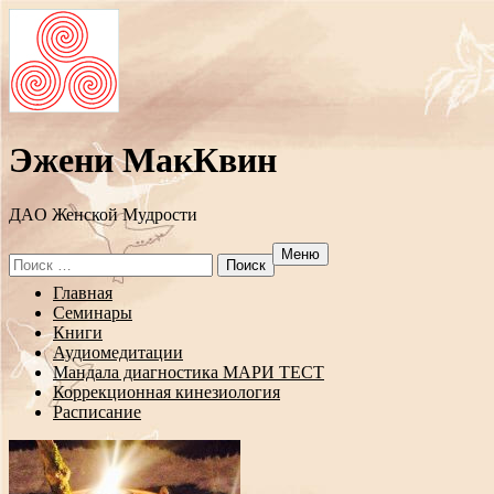
Эжени МакКвин
ДAO Женской Мудрости
Меню
Search
for:
Перейти
Главная
к
Семинары
содержанию
Книги
Аудиомедитации
Мандала диагностика МАРИ ТЕСТ
Коррекционная кинезиология
Расписание