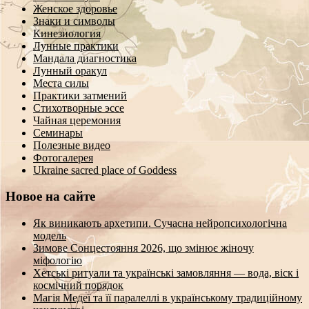
Женское здоровье
Знаки и символы
Кинезиология
Лунные практики
Мандала диагностика
Лунный оракул
Места силы
Практики затмений
Стихотворные эссе
Чайная церемония
Семинары
Полезные видео
Фотогалерея
Ukraine sacred place of Goddess
Новое на сайте
Як виникають архетипи. Сучасна нейропсихологічна
модель
Зимове Сонцестояння 2026, що змінює жіночу
міфологію
Хетські ритуали та українські замовляння — вода, віск і
космічний порядок
Магія Медеї та її паралеллі в українському традиційному