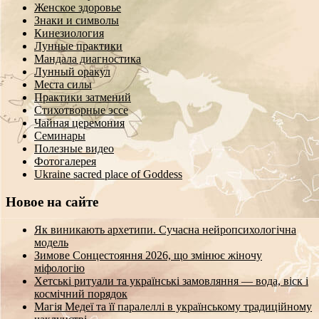
Женское здоровье
Знаки и символы
Кинезиология
Лунные практики
Мандала диагностика
Лунный оракул
Места силы
Практики затмений
Стихотворные эссе
Чайная церемония
Семинары
Полезные видео
Фотогалерея
Ukraine sacred place of Goddess
Новое на сайте
Як виникають архетипи. Сучасна нейропсихологічна
модель
Зимове Сонцестояння 2026, що змінює жіночу
міфологію
Хетські ритуали та українські замовляння — вода, віск і
космічний порядок
Магія Медеї та її паралеллі в українському традиційному