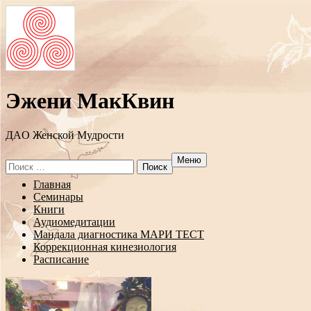
Эжени МакКвин
ДAO Женской Мудрости
Меню
Search
for:
Перейти
Главная
к
Семинары
содержанию
Книги
Аудиомедитации
Мандала диагностика МАРИ ТЕСТ
Коррекционная кинезиология
Расписание