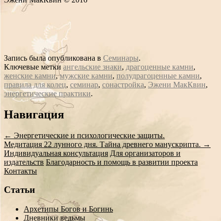
Запись была опубликована в
Семинары
.
Ключевые метки
ангельские знаки
,
драгоценные камни
,
женские камни
,
мужские камни
,
полудрагоценные камни
,
правила для колец
,
семинар
,
сонастройка
,
Эжени МакКвин
,
энергетические практики
.
Сообщение
Навигация
навигации
←
Энергетические и психологические защиты.
Медитация 22 лунного дня. Тайна древнего манускрипта.
→
Индивидуальная консультация
Для организаторов и
издательств
Благодарность и помощь в развитии проекта
Контакты
Статьи
Архетипы Богов и Богинь
Дневники ведьмы