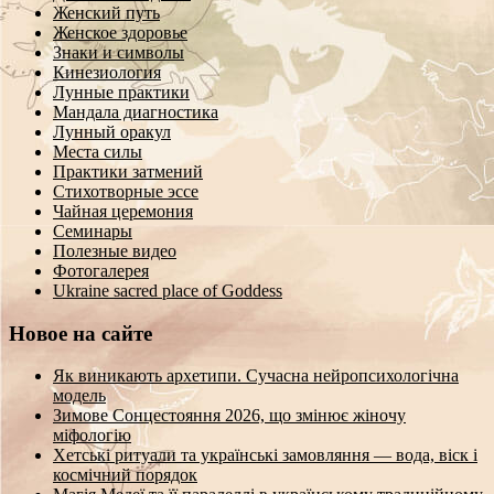
Женский путь
Женское здоровье
Знаки и символы
Кинезиология
Лунные практики
Мандала диагностика
Лунный оракул
Места силы
Практики затмений
Стихотворные эссе
Чайная церемония
Семинары
Полезные видео
Фотогалерея
Ukraine sacred place of Goddess
Новое на сайте
Як виникають архетипи. Сучасна нейропсихологічна
модель
Зимове Сонцестояння 2026, що змінює жіночу
міфологію
Хетські ритуали та українські замовляння — вода, віск і
космічний порядок