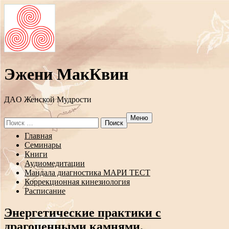
Эжени МакКвин
ДAO Женской Мудрости
Меню
Search
for:
Перейти
Главная
к
Семинары
содержанию
Книги
Аудиомедитации
Мандала диагностика МАРИ ТЕСТ
Коррекционная кинезиология
Расписание
Энергетические практики с
драгоценными камнями.