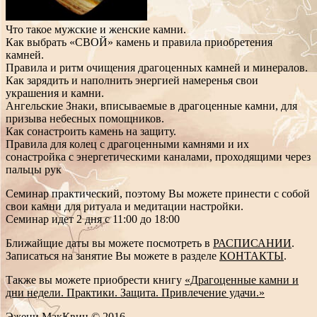
Что такое мужские и женские камни.
Как выбрать «СВОЙ» камень и правила приобретения
камней.
Правила и ритм очищения драгоценных камней и минералов.
Как зарядить и наполнить энергией намеренья свои
украшения и камни.
Ангельские Знаки, вписываемые в драгоценные камни, для
призыва небесных помощников.
Как сонастроить камень на защиту.
Правила для колец с драгоценными камнями и их
сонастройка с энергетическими каналами, проходящими через
пальцы рук
Семинар практический, поэтому Вы можете принести с собой
свои камни для ритуала и медитации настройки.
Семинар идет 2 дня с 11:00 до 18:00
Ближайщие даты вы можете посмотреть в
РАСПИСАНИИ
.
Записаться на занятие Вы можете в разделе
КОНТАКТЫ
.
Также вы можете приобрести книгу
«Драгоценные камни и
дни недели. Практики. Защита. Привлечение удачи.»
Эжени МакКвин © 2016