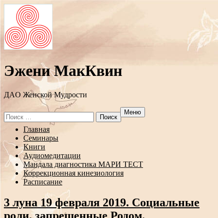
Эжени МакКвин
ДAO Женской Мудрости
Меню
Search
for:
Перейти
Главная
к
Семинары
содержанию
Книги
Аудиомедитации
Мандала диагностика МАРИ ТЕСТ
Коррекционная кинезиология
Расписание
3 луна 19 февраля 2019. Социальные
роли, запрещенные Родом.