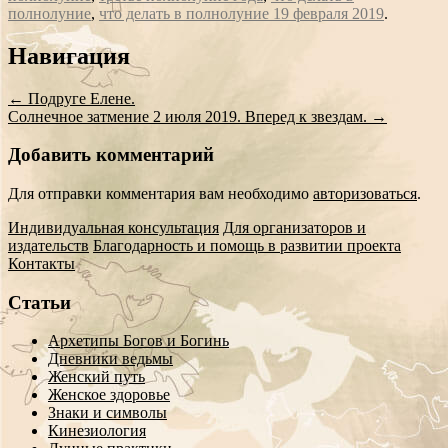
полнолуние
,
что делать в полнолуние 19 февраля 2019
.
Сообщение
Навигация
навигации
←
Подруге Елене.
Солнечное затмение 2 июля 2019. Вперед к звездам.
→
Добавить комментарий
Для отправки комментария вам необходимо
авторизоваться
.
Индивидуальная консультация
Для организаторов и
издательств
Благодарность и помощь в развитии проекта
Контакты
Статьи
Архетипы Богов и Богинь
Дневники ведьмы
Женский путь
Женское здоровье
Знаки и символы
Кинезиология