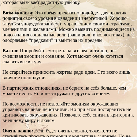
которая вызывает радостную улыбку.
Возможности:
Это время прекрасно подойдет для практик
поднятия своего уровня в овладении энергетикой. Хорошо
заняться упорядочиванием и управлением своими страстями,
влечениями и желаниями. Можно выявить поднимающиеся из
подсознания социальные роли (ваши роли в коллективах), не
одобряемые “предками” и выйти за их пределы.
Важно:
Попробуйте смотреть на все реалистично, не
смешивая эмоции и сознание. Хотя может очень хотеться
свалить все в кучу.
Не старайтесь приносить жертвы ради идеи. Это всего лишь
влияние полнолуния.
В партнерских отношениях, не берите на себя больше, чем
можете нести. Но и не загружайте других «своим».
По возможности, не позволяйте эмоциям окружающих,
управлять вашими действиями. Но при этом постарайтесь не
критиковать окружающих. Позвольте себе снизить критерии к
внешнему миру и людям.
Очень важно:
Если будет очень сложно, тяжело, то не
стесняйтесь просить о помощи у коллектива, у друзей. Но не