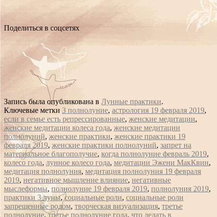
Поделиться в соцсетях
Запись была опубликована в
Лунные практики
.
Ключевые метки
3 полнолуние
,
астрология 19 февраля 2019
,
если в семье есть репрессированные
,
женские медитации
,
женские медитации колеса года
,
женские медитации
полнолуний
,
женские практики
,
женские практики 19
февраля 2019
,
женские практики полнолуний
,
запрет на
материальное благополучие
,
когда полнолуние февраль 2019
,
колесо года
,
лунное колесо года
,
медитации Эжени МакКвин
,
медитация полнолуния
,
медитация полнолуния 19 февраля
2019
,
негативное мышление влияние
,
негативные
мыслеформы
,
полнолуние 19 февраля 2019
,
полнолуния 2019
,
практики 3 луны
,
социальные роли
,
социальные роли
запрещенные родом
,
творческая визуализация
,
третье
полнолуние
,
третье полнолуние года
,
что делать в