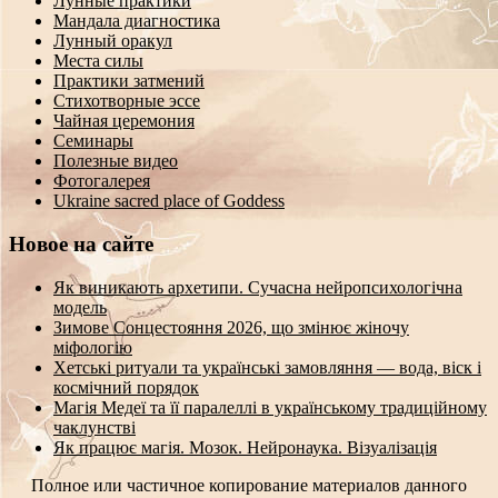
Лунные практики
Мандала диагностика
Лунный оракул
Места силы
Практики затмений
Стихотворные эссе
Чайная церемония
Семинары
Полезные видео
Фотогалерея
Ukraine sacred place of Goddess
Новое на сайте
Як виникають архетипи. Сучасна нейропсихологічна
модель
Зимове Сонцестояння 2026, що змінює жіночу
міфологію
Хетські ритуали та українські замовляння — вода, віск і
космічний порядок
Магія Медеї та її паралеллі в українському традиційному
чаклунстві
Як працює магія. Мозок. Нейронаука. Візуалізація
Полное или частичное копирование материалов данного