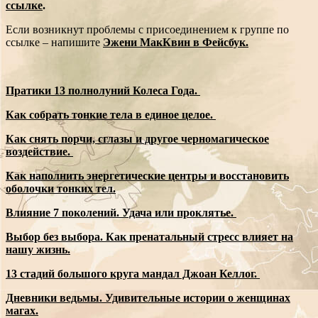
ссылке
.
Если возникнут проблемы с присоединением к группе по
ссылке – напишите
Эжени МакКвин в Фейсбук.
Пратики 13 полнолуний Колеса Года.
Как собрать тонкие тела в единое целое.
Как снять порчи, сглазы и другое черномагическое
воздействие.
Как наполнить энергетические центры и восстановить
оболочки тонких тел.
Влияние 7 поколений. Удача или проклятье.
Выбор без выбора. Как пренатальный стресс влияет на
нашу жизнь.
13 стадий большого круга мандал Джоан Келлог.
Дневники ведьмы. Удивительные истории о женщинах
магах.