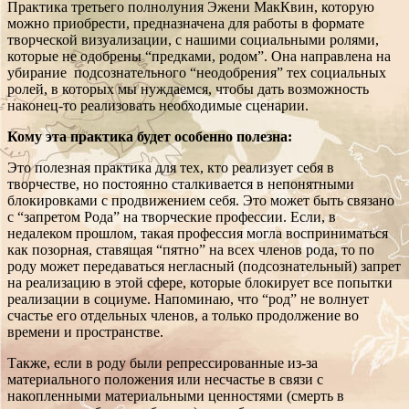
Практика третьего полнолуния Эжени МакКвин, которую
можно приобрести, предназначена для работы в формате
творческой визуализации, с нашими социальными ролями,
которые не одобрены “предками, родом”. Она направлена на
убирание подсознательного “неодобрения” тех социальных
ролей, в которых мы нуждаемся, чтобы дать возможность
наконец-то реализовать необходимые сценарии.
Кому эта практика будет особенно полезна:
Это полезная практика для тех, кто реализует себя в
творчестве, но постоянно сталкивается в непонятными
блокировками с продвижением себя. Это может быть связано
с “запретом Рода” на творческие профессии. Если, в
недалеком прошлом, такая профессия могла восприниматься
как позорная, ставящая “пятно” на всех членов рода, то по
роду может передаваться негласный (подсознательный) запрет
на реализацию в этой сфере, которые блокирует все попытки
реализации в социуме. Напоминаю, что “род” не волнует
счастье его отдельных членов, а только продолжение во
времени и пространстве.
Также, если в роду были репрессированные из-за
материального положения или несчастье в связи с
накопленными материальными ценностями (смерть в