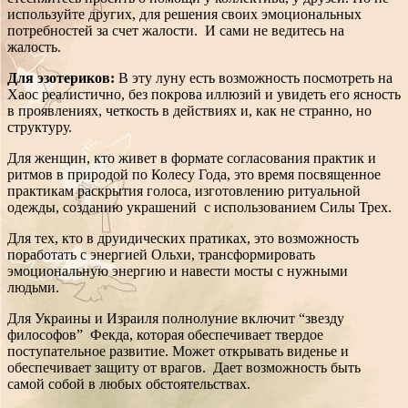
используйте других, для решения своих эмоциональных
потребностей за счет жалости. И сами не ведитесь на
жалость.
Для эзотериков:
В эту луну есть возможность посмотреть на
Хаос реалистично, без покрова иллюзий и увидеть его ясность
в проявлениях, четкость в действиях и, как не странно, но
структуру.
Для женщин, кто живет в формате согласования практик и
ритмов в природой по Колесу Года, это время посвященное
практикам раскрытия голоса, изготовлению ритуальной
одежды, созданию украшений с использованием Силы Трех.
Для тех, кто в друидических пратиках, это возможность
поработать с энергией Ольхи, трансформировать
эмоциональную энергию и навести мосты с нужными
людьми.
Для Украины и Израиля полнолуние включит “звезду
философов” Фекда, которая обеспечивает твердое
поступательное развитие. Может открывать виденье и
обеспечивает защиту от врагов. Дает возможность быть
самой собой в любых обстоятельствах.