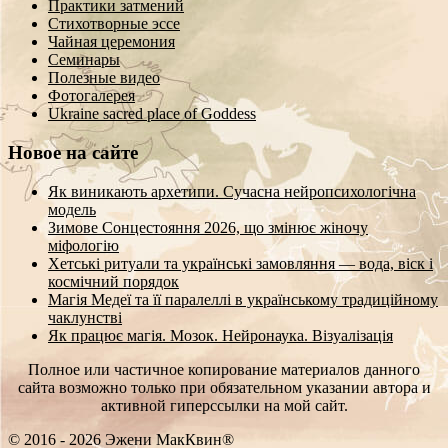
Практики затмений
Стихотворные эссе
Чайная церемония
Семинары
Полезные видео
Фотогалерея
Ukraine sacred place of Goddess
Новое на сайте
Як виникають архетипи. Сучасна нейропсихологічна
модель
Зимове Сонцестояння 2026, що змінює жіночу
міфологію
Хетські ритуали та українські замовляння — вода, віск і
космічний порядок
Магія Медеї та її паралеллі в українському традиційному
чаклунстві
Як працює магія. Мозок. Нейронаука. Візуалізація
Полное или частичное копирование материалов данного
сайта возможно только при обязательном указании автора и
активной гиперссылки на мой сайт.
© 2016 - 2026 Эжени МакКвин®