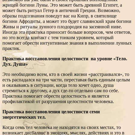
жрицей богини Луны. Это может быть древний Египет, а
может быть ритуал Гетер в античной Греции. Возможно,
образы подсознания поведут вас на Кипр, в святилище
богини Афродиты, а может это будет славянский храм богини
Живы и ритуалы лунного плодородия на засеянной ниве.
Иногда эта практика приносит больше вопросов, чем ответов,
но это всегда контакт с тем тонким уровнем, который
помогает обрести интуитивные знания в выполнении лунных
практик.
Практика восстановления целостности на уровне «Тело.
Дух. Душа»
Это необходимо всем, кто в своей жизни «расстраивался», то
есть распадался на три части, переставая быть единым целым
и оказываясь в ситуации, когда тело хочет одно, душа
стремиться к другому, а дух где-то отдельно сам по себе.
Практика помогает обрести целостность и является
профилактикой от разрушения целостности человека.
Практика восстановления целостности семи
энергетических тел.
Когда семь тел человека не находятся на своих местах, то
возникает дисбаланс в эмоциях, мыслях, действиях и это в