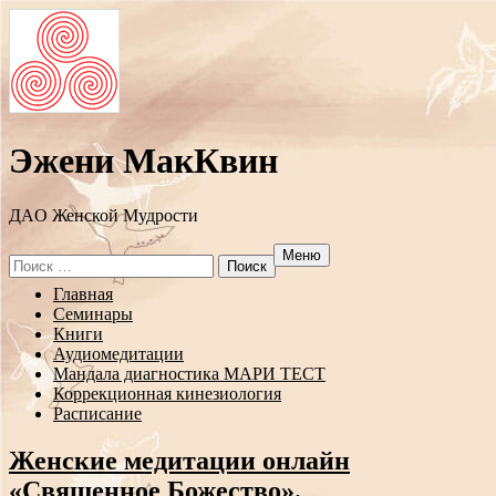
Эжени МакКвин
ДAO Женской Мудрости
Меню
Search
for:
Перейти
Главная
к
Семинары
содержанию
Книги
Аудиомедитации
Мандала диагностика МАРИ ТЕСТ
Коррекционная кинезиология
Расписание
Женские медитации онлайн
«Священное Божество».