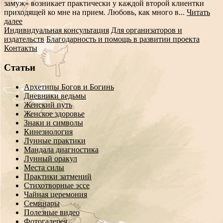
замуж» возникает практически у каждой второй клиентки
приходящей ко мне на прием. Любовь, как много в...
Читать
далее
Индивидуальная консультация
Для организаторов и
издательств
Благодарность и помощь в развитии проекта
Контакты
Статьи
Архетипы Богов и Богинь
Дневники ведьмы
Женский путь
Женское здоровье
Знаки и символы
Кинезиология
Лунные практики
Мандала диагностика
Лунный оракул
Места силы
Практики затмений
Стихотворные эссе
Чайная церемония
Семинары
Полезные видео
Фотогалерея