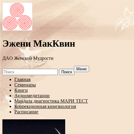
Эжени МакКвин
ДAO Женской Мудрости
Меню
Search
for:
Перейти
Главная
к
Семинары
содержанию
Книги
Аудиомедитации
Мандала диагностика МАРИ ТЕСТ
Коррекционная кинезиология
Расписание