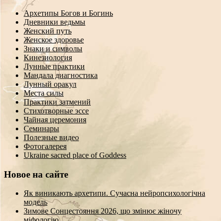
Архетипы Богов и Богинь
Дневники ведьмы
Женский путь
Женское здоровье
Знаки и символы
Кинезиология
Лунные практики
Мандала диагностика
Лунный оракул
Места силы
Практики затмений
Стихотворные эссе
Чайная церемония
Семинары
Полезные видео
Фотогалерея
Ukraine sacred place of Goddess
Новое на сайте
Як виникають архетипи. Сучасна нейропсихологічна
модель
Зимове Сонцестояння 2026, що змінює жіночу
міфологію