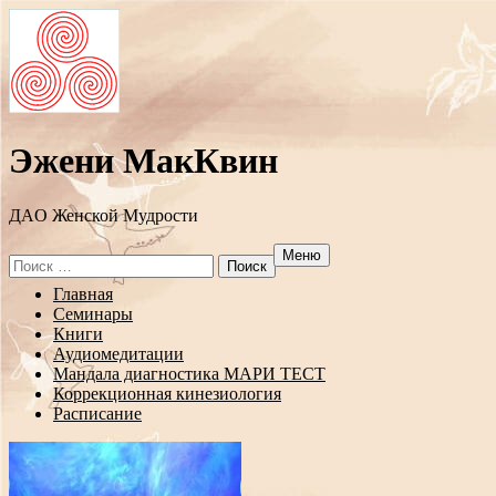
Эжени МакКвин
ДAO Женской Мудрости
Меню
Search
for:
Перейти
Главная
к
Семинары
содержанию
Книги
Аудиомедитации
Мандала диагностика МАРИ ТЕСТ
Коррекционная кинезиология
Расписание