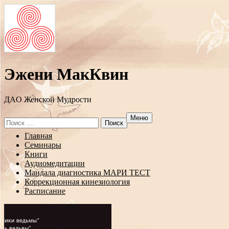
Эжени МакКвин
ДAO Женской Мудрости
Меню
Search
for:
Перейти
Главная
к
Семинары
содержанию
Книги
Аудиомедитации
Мандала диагностика МАРИ ТЕСТ
Коррекционная кинезиология
Расписание