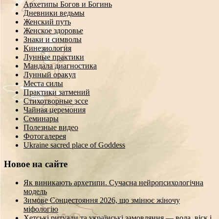
Архетипы Богов и Богинь
Дневники ведьмы
Женский путь
Женское здоровье
Знаки и символы
Кинезиология
Лунные практики
Мандала диагностика
Лунный оракул
Места силы
Практики затмений
Стихотворные эссе
Чайная церемония
Семинары
Полезные видео
Фотогалерея
Ukraine sacred place of Goddess
Новое на сайте
Як виникають архетипи. Сучасна нейропсихологічна
модель
Зимове Сонцестояння 2026, що змінює жіночу
міфологію
Хетські ритуали та українські замовляння — вода, віск і