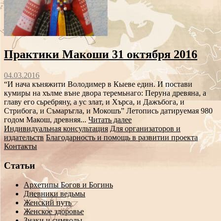
Практики Макоши 31 октября 2016
04.03.2016
“И нача къняжити Володимер в Кыеве един. И постави
кумиры на хълме въне двора теремьнаго: Перуна древяна, а
главу его сьребряну, а ус злат, и Хърса, и Дажъбога, и
Стрибога, и Съмаръгла, и Мокошъ” Летопись датируемая 980
годом Макош, древняя...
Читать далее
Индивидуальная консультация
Для организаторов и
издательств
Благодарность и помощь в развитии проекта
Контакты
Статьи
Архетипы Богов и Богинь
Дневники ведьмы
Женский путь
Женское здоровье
Знаки и символы