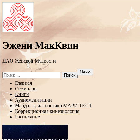
Эжени МакКвин
ДAO Женской Мудрости
Меню
Search
for:
Перейти
Главная
к
Семинары
содержанию
Книги
Аудиомедитации
Мандала диагностика МАРИ ТЕСТ
Коррекционная кинезиология
Расписание