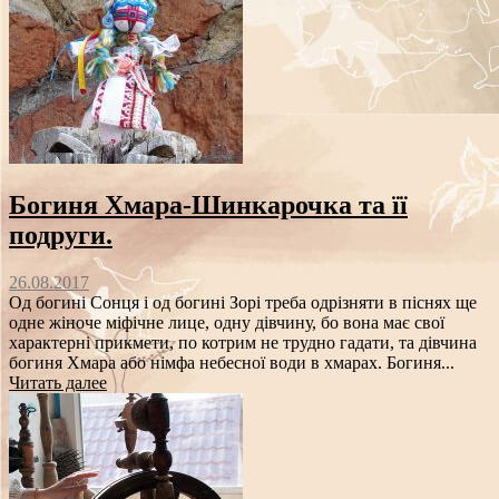
Богиня Хмара-Шинкарочка та її
подруги.
26.08.2017
Од богині Сонця і од богині Зорі треба одрізняти в піснях ще
одне жіноче міфічне лице, одну дівчину, бо вона має свої
характерні прикмети, по котрим не трудно гадати, та дівчина
богиня Хмара або німфа небесної води в хмарах. Богиня...
Читать далее