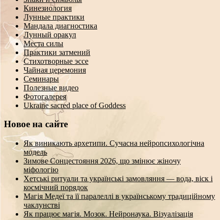
Кинезиология
Лунные практики
Мандала диагностика
Лунный оракул
Места силы
Практики затмений
Стихотворные эссе
Чайная церемония
Семинары
Полезные видео
Фотогалерея
Ukraine sacred place of Goddess
Новое на сайте
Як виникають архетипи. Сучасна нейропсихологічна
модель
Зимове Сонцестояння 2026, що змінює жіночу
міфологію
Хетські ритуали та українські замовляння — вода, віск і
космічний порядок
Магія Медеї та її паралеллі в українському традиційному
чаклунстві
Як працює магія. Мозок. Нейронаука. Візуалізація